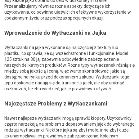
aby każde jajko dotarło do celu w doskonałym stanie.
Przeanalizujemy również różne aspekty dotyczące ich
użytkowania, co powinno ułatwić ich efektywne wykorzystanie w
codziennym życiu oraz podczas specjalnych okazji.
Wprowadzenie do Wytłaczanki na Jajka
Wytłaczanki na jajka wykonane są najczęściej z tektury lub
plastiku, co sprawia, że są wszechstronne i funkcjonalne. Model
125 sztuk na 30 jaj zapewnia odpowiednie zabezpieczenie
naszych delikatnych produktów. Różne typy wytłaczanek różnią się
między sobą jakością i ceną, więc warto skontrolować, jakie są
dostępne na rynku przed dokonaniem zakupu. Wytłaczanki tego
typu doskonale nadają się do transportu jajek, ale aby uniknąć
uszkodzeń, trzeba wiedzieć, jak je prawidłowo używać.
Najczęstsze Problemy z Wytłaczankami
Nawet najlepsze wytłaczanki mogą sprawić kłopoty. Użytkownicy
często narzekają na problem z dopasowaniem jajek do wybranego
rodzaju wytłaczanki. Niektóre jajka są zbyt małe, inne zbyt duże,
co uniemożliwia ich prawidłowe zabezpieczenie. Kolejnym