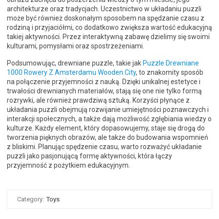
architekturze oraz tradycjach. Uczestnictwo w układaniu puzzli
może być również doskonałym sposobem na spędzanie czasu z
rodziną i przyjaciółmi, co dodatkowo zwiększa wartość edukacyjną
takiej aktywności. Przez interaktywną zabawę dzielimy się swoimi
kulturami, pomysłami oraz spostrzeżeniami.
Podsumowując, drewniane puzzle, takie jak
Puzzle Drewniane
1000 Rowery Z Amsterdamu Wooden.City
, to znakomity sposób
na połączenie przyjemności z nauką. Dzięki unikalnej estetyce i
trwałości drewnianych materiałów, stają się one nie tylko formą
rozrywki, ale również prawdziwą sztuką. Korzyści płynące z
układania puzzli obejmują rozwijanie umiejętności poznawczych i
interakcji społecznych, a także dają możliwość zgłębiania wiedzy o
kulturze. Każdy element, który dopasowujemy, staje się drogą do
tworzenia pięknych obrazów, ale także do budowania wspomnień
z bliskimi. Planując spędzenie czasu, warto rozważyć układanie
puzzli jako pasjonującą formę aktywności, która łączy
przyjemność z pożytkiem edukacyjnym.
Category:
Toys