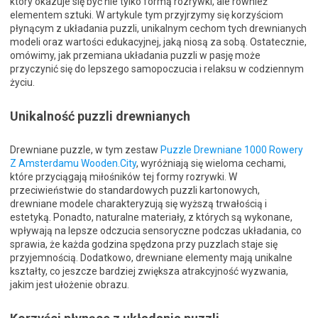
który okazuje się być nie tylko formą rozrywki, ale również
elementem sztuki. W artykule tym przyjrzymy się korzyściom
płynącym z układania puzzli, unikalnym cechom tych drewnianych
modeli oraz wartości edukacyjnej, jaką niosą za sobą. Ostatecznie,
omówimy, jak przemiana układania puzzli w pasję może
przyczynić się do lepszego samopoczucia i relaksu w codziennym
życiu.
Unikalność puzzli drewnianych
Drewniane puzzle, w tym zestaw
Puzzle Drewniane 1000 Rowery
Z Amsterdamu Wooden.City
, wyróżniają się wieloma cechami,
które przyciągają miłośników tej formy rozrywki. W
przeciwieństwie do standardowych puzzli kartonowych,
drewniane modele charakteryzują się wyższą trwałością i
estetyką. Ponadto, naturalne materiały, z których są wykonane,
wpływają na lepsze odczucia sensoryczne podczas układania, co
sprawia, że każda godzina spędzona przy puzzlach staje się
przyjemnością. Dodatkowo, drewniane elementy mają unikalne
kształty, co jeszcze bardziej zwiększa atrakcyjność wyzwania,
jakim jest ułożenie obrazu.