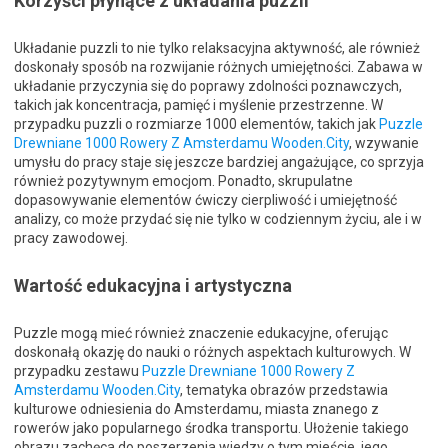
Korzyści płynące z układania puzzli
Układanie puzzli to nie tylko relaksacyjna aktywność, ale również
doskonały sposób na rozwijanie różnych umiejętności. Zabawa w
układanie przyczynia się do poprawy zdolności poznawczych,
takich jak koncentracja, pamięć i myślenie przestrzenne. W
przypadku puzzli o rozmiarze 1000 elementów, takich jak
Puzzle
Drewniane 1000 Rowery Z Amsterdamu Wooden.City
, wzywanie
umysłu do pracy staje się jeszcze bardziej angażujące, co sprzyja
również pozytywnym emocjom. Ponadto, skrupulatne
dopasowywanie elementów ćwiczy cierpliwość i umiejętność
analizy, co może przydać się nie tylko w codziennym życiu, ale i w
pracy zawodowej.
Wartość edukacyjna i artystyczna
Puzzle mogą mieć również znaczenie edukacyjne, oferując
doskonałą okazję do nauki o różnych aspektach kulturowych. W
przypadku zestawu
Puzzle Drewniane 1000 Rowery Z
Amsterdamu Wooden.City
, tematyka obrazów przedstawia
kulturowe odniesienia do Amsterdamu, miasta znanego z
rowerów jako popularnego środka transportu. Ułożenie takiego
obrazu zachęca do poszerzenia wiedzy o tym mieście, jego