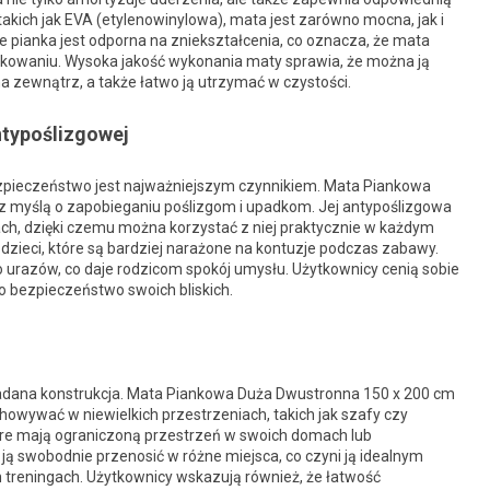
akich jak EVA (etylenowinylowa), mata jest zarówno mocna, jak i
, że pianka jest odporna na zniekształcenia, co oznacza, że mata
kowaniu. Wysoka jakość wykonania maty sprawia, że można ją
zewnątrz, a także łatwo ją utrzymać w czystości.
ntypoślizgowej
ezpieczeństwo jest najważniejszym czynnikiem. Mata Piankowa
 myślą o zapobieganiu poślizgom i upadkom. Jej antypoślizgowa
h, dzięki czemu można korzystać z niej praktycznie w każdym
 dzieci, które są bardziej narażone na kontuzje podczas zabawy.
ko urazów, co daje rodzicom spokój umysłu. Użytkownicy cenią sobie
o bezpieczeństwo swoich bliskich.
ładana konstrukcja. Mata Piankowa Duża Dwustronna 150 x 200 cm
howywać w niewielkich przestrzeniach, takich jak szafy czy
tóre mają ograniczoną przestrzeń w swoich domach lub
 ją swobodnie przenosić w różne miejsca, co czyni ją idealnym
treningach. Użytkownicy wskazują również, że łatwość