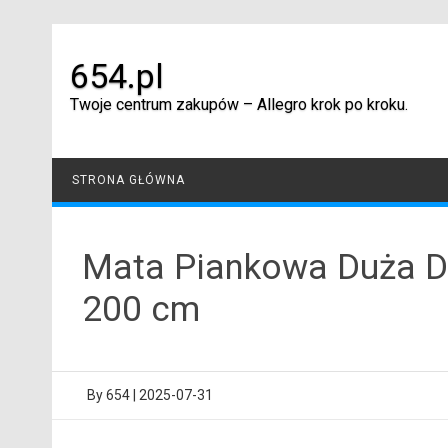
Skip
to
content
654.pl
Twoje centrum zakupów – Allegro krok po kroku.
STRONA GŁÓWNA
Mata Piankowa Duża D
200 cm
By
654
|
2025-07-31