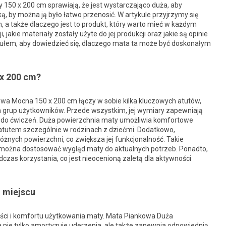
 150 x 200 cm sprawiają, że jest wystarczająco duża, aby
ą, by można ją było łatwo przenosić. W artykule przyjrzymy się
, a także dlaczego jest to produkt, który warto mieć w każdym
jakie materiały zostały użyte do jej produkcji oraz jakie są opinie
ułem, aby dowiedzieć się, dlaczego mata ta może być doskonałym
x 200 cm?
a Mocna 150 x 200 cm łączy w sobie kilka kluczowych atutów,
h grup użytkowników. Przede wszystkim, jej wymiary zapewniają
i do ćwiczeń. Duża powierzchnia maty umożliwia komfortowe
t atutem szczególnie w rodzinach z dziećmi. Dodatkowo,
żnych powierzchni, co zwiększa jej funkcjonalność. Takie
 można dostosować wygląd maty do aktualnych potrzeb. Ponadto,
zas korzystania, co jest nieocenioną zaletą dla aktywności
m miejscu
ości i komfortu użytkowania maty. Mata Piankowa Duża
a nie tylko amortyzuje uderzenia, ale także zapewnia odpowiednią