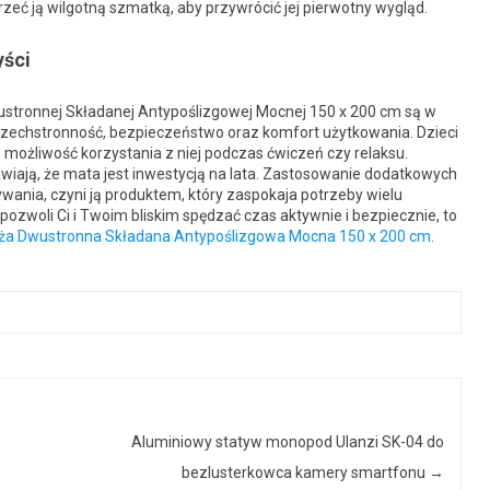
zeć ją wilgotną szmatką, aby przywrócić jej pierwotny wygląd.
yści
stronnej Składanej Antypoślizgowej Mocnej 150 x 200 cm są w
szechstronność, bezpieczeństwo oraz komfort użytkowania. Dzieci
ją możliwość korzystania z niej podczas ćwiczeń czy relaksu.
iają, że mata jest inwestycją na lata. Zastosowanie dodatkowych
wania, czyni ją produktem, który zaspokaja potrzeby wielu
ozwoli Ci i Twoim bliskim spędzać czas aktywnie i bezpiecznie, to
ża Dwustronna Składana Antypoślizgowa Mocna 150 x 200 cm
.
Aluminiowy statyw monopod Ulanzi SK-04 do
bezlusterkowca kamery smartfonu
→