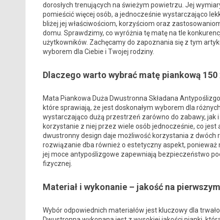
dorosłych trenujących na świeżym powietrzu. Jej wymiary
pomieścić więcej osób, a jednocześnie wystarczająco lekk
bliżej jej właściwościom, korzyściom oraz zastosowaniom
domu. Sprawdzimy, co wyróżnia tę matę na tle konkurencji, 
użytkowników. Zachęcamy do zapoznania się z tym artyk
wyborem dla Ciebie i Twojej rodziny.
Dlaczego warto wybrać matę piankową 150 
Mata Piankowa Duża Dwustronna Składana Antypoślizgow
które sprawiają, że jest doskonałym wyborem dla różnyc
wystarczająco dużą przestrzeń zarówno do zabawy, jak 
korzystanie z niej przez wiele osób jednocześnie, co jes
dwustronny design daje możliwość korzystania z dwóch ró
rozwiązanie dba również o estetyczny aspekt, ponieważ
jej moce antypoślizgowe zapewniają bezpieczeństwo podc
fizycznej.
Materiał i wykonanie – jakość na pierwszy
Wybór odpowiednich materiałów jest kluczowy dla trwał
Dwustronna wykonana jest z wysokiej jakości pianki, któr