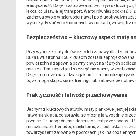
elastyczność. Dzięki zastosowaniu tworzyw sztucznych, t
lekka, co ułatwia jej transport. Warto również podkreślić
zachowa swoje właściwości nawet po długotrwałym użyt
wykorzystywać w różnorodnych warunkach, wewnątrz i na 
Bezpieczeństwo – kluczowy aspekt maty a
Przy wyborze maty do ćwiczeń lub zabawy dla dzieci, b
Duża Dwustronna 150 x 200 cm została zaprojektowana z
powierzchnia zapewnia pewny chwyt na różnych podłożac
miejscu. Ten aspekt jest szczególnie ważny w kontekście
Dzięki temu, że mata działa jak bufor, minimalizuje ryzy
to, że mogą skupić się na treningu lub zabawie bez obaw 
Praktyczność i łatwość przechowywania
Jednym z kluczowych atutów maty piankowej jest jej sk
łatwo się składa, co sprawia, że można ją wygodnie przec
piwnice. To udogodnienie doceniane jest przez osoby, k
mieszkaniach. Ponadto, dzięki temu, że jest lekka, można
towarzyszem zarówno w podróżach, jak i na codziennych 