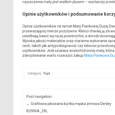
czyszczenia maty jest wielkim plusem – wystarczy przetr
Opinie użytkowników i podsumowanie korz
Opinie użytkowników na temat Maty Piankowej Dużej Dwu
przeważającej mierze pozytywne. Klienci chwalą ją za w
uwielbiają bawić się na jej powierzchni, a dorośli docenia
Wysoka jakość materiałów oraz staranne wykonanie spraw
cech, takich jak antypoślizgowość czy łatwość przechowy
użytkowników. Jeśli szukasz wszechstronnej maty, która p
zdecydowanie warto rozważyć zakup
Mata Piankowa Du
Category:
Toys
Post navigation
←
Grafitowa pikowana kurtka męska zimowa Denley
B2906A_2XL