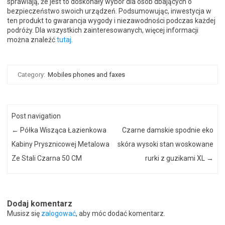
sprawiają, że jest to doskonały wybór dla osób dbających o
bezpieczeństwo swoich urządzeń. Podsumowując, inwestycja w
ten produkt to gwarancja wygody i niezawodności podczas każdej
podróży. Dla wszystkich zainteresowanych, więcej informacji
można znaleźć
tutaj
.
Category:
Mobiles phones and faxes
Post navigation
←
Półka Wisząca Łazienkowa
Czarne damskie spodnie eko
Kabiny Prysznicowej Metalowa
skóra wysoki stan woskowane
Ze Stali Czarna 50 CM
rurki z guzikami XL
→
Dodaj komentarz
Musisz się
zalogować
, aby móc dodać komentarz.