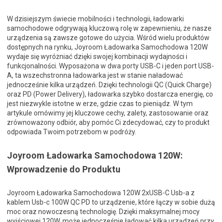
W dzisiejszym świecie mobilności i technologii, ładowarki
samochodowe odgrywają kluczową rolę w zapewnieniu, że nasze
urządzenia są zawsze gotowe do użycia. Wśród wielu produktów
dostępnych na rynku, Joyroom Ładowarka Samochodowa 120W
wydaje się wyróżniać dzięki swojej kombinacji wydajności i
funkcjonalności. Wyposażona w dwa porty USB-C i jeden port USB-
A, ta wszechstronna ładowarka jest w stanie naładować
jednocześnie kilka urządzeń. Dzięki technologii QC (Quick Charge)
oraz PD (Power Delivery), ładowarka szybko dostarcza energię, co
jest niezwykle istotne w erze, gdzie czas to pieniądz. W tym
artykule omówimy jej kluczowe cechy, zalety, zastosowanie oraz
zrównoważony odbiór, aby pomóc Ci zdecydować, czy to produkt
odpowiada Twoim potrzebom w podróży.
Joyroom Ładowarka Samochodowa 120W:
Wprowadzenie do Produktu
Joyroom Ładowarka Samochodowa 120W 2xUSB-C Usb-a z
kablem Usb-c 100W QC PD to urządzenie, które łączy w sobie dużą
moc oraz nowoczesną technologię. Dzięki maksymalnej mocy
wyjściowej 120W, może jednocześnie ładować kilka urządzeń przy