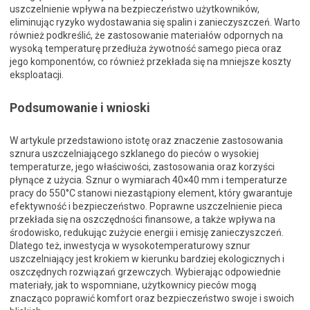
uszczelnienie wpływa na bezpieczeństwo użytkowników,
eliminując ryzyko wydostawania się spalin i zanieczyszczeń. Warto
również podkreślić, że zastosowanie materiałów odpornych na
wysoką temperaturę przedłuża żywotność samego pieca oraz
jego komponentów, co również przekłada się na mniejsze koszty
eksploatacji.
Podsumowanie i wnioski
W artykule przedstawiono istotę oraz znaczenie zastosowania
sznura uszczelniającego szklanego do pieców o wysokiej
temperaturze, jego właściwości, zastosowania oraz korzyści
płynące z użycia. Sznur o wymiarach 40×40 mm i temperaturze
pracy do 550°C stanowi niezastąpiony element, który gwarantuje
efektywność i bezpieczeństwo. Poprawne uszczelnienie pieca
przekłada się na oszczędności finansowe, a także wpływa na
środowisko, redukując zużycie energii i emisję zanieczyszczeń.
Dlatego też, inwestycja w wysokotemperaturowy sznur
uszczelniający jest krokiem w kierunku bardziej ekologicznych i
oszczędnych rozwiązań grzewczych. Wybierając odpowiednie
materiały, jak to wspomniane, użytkownicy pieców mogą
znacząco poprawić komfort oraz bezpieczeństwo swoje i swoich