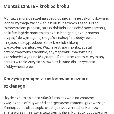
Montaż sznura – krok po kroku
Montaż sznura uszczelniającego do pieca nie jest skomplikowany,
jednak wymaga zachowania kilku kluczowych zasad. Przed
rozpoczęciem procesu, należy dokładnie oczyścić powierzchnię,
na której będzie montowany sznur. Następnie, sznur można
przyciąć do wymaganej długości i nałożyć na dedykowane
miejsce, stosując odpowiednie kleje lub silikony
wysokotemperaturowe. Ważne jest, aby montaż został
przeprowadzony starannie, aby zapewnić maksymalną
szczelność i wydajność systemu. Regularne kontrole i wymiany
sznura w razie zużycia są również istotne dla utrzymania
efektywności pieca.
Korzyści płynące z zastosowania sznura
szklanego
Użycie sznura do pieca 40×40 1 mb pozwala na znaczne
zwiększenie efektywności energetycznej systemu grzewczego.
Zmniejszenie strat ciepła skutkuje niższymi rachunkami za
energię oraz mniejszym zużyciem paliwa. Ponadto, odpowiednie