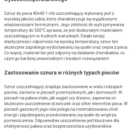
Sznur do pieca 40×40 1 mb uszczelniający wykonany jest z
wysokiej jakości szkła, które charakteryzuje się wyjątkowymi
właściwościami termicznymi. Jego zdolność do wytrzymywania
temperatury do 550°C sprawia, że jest doskonałym materiałem
uszczelniającym w trudnych warunkach. Dzięki swojej
elastyczności i odporności na wysoką temperaturę, sznur ten
skutecznie zapobiega wydostawaniu się spalin oraz ciepła z pieca.
Co więcej, materiał ten jest odporny na działanie chemikaliów, co
czyni go bardziej uniwersalnym i trwałym rozwiązaniem.
Zastosowanie sznura w różnych typach pieców
Sznur uszczelniający znajduje zastosowanie w wielu rodzajach
pieców, zarówno w piecach przemysłowych, jak i domowych. W
piecach na paliwa stałe, jak węgiel czy drewno, zapewnia on
skuteczne uszczelnienie drzwiczek oraz other elemntów pieca. W
piecach gazowych jego rola polega na minimalizowaniu strat
energii i zapobieganiu przedostawaniu się spalin do wnętrza
pomieszczenia. Odpowiednie uszczelnienie jest kluczowe dla
efektywności paliwa oraz bezpieczeństwa użytkowników.