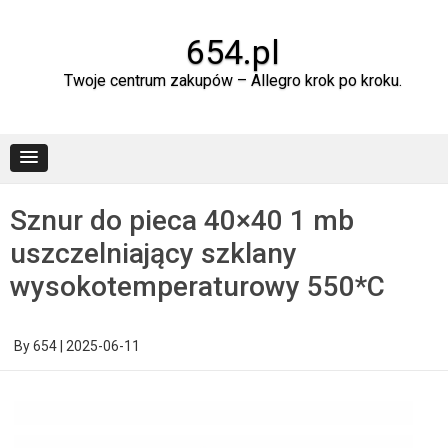
Skip
to
content
654.pl
Twoje centrum zakupów – Allegro krok po kroku.
Sznur do pieca 40×40 1 mb
uszczelniający szklany
wysokotemperaturowy 550*C
By
654
|
2025-06-11