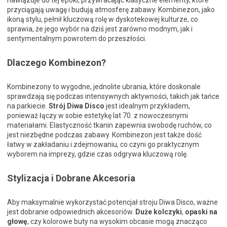
nawiązuje do tej epoki, przywracając klasyczne elementy, które
przyciągają uwagę i budują atmosferę zabawy. Kombinezon, jako
ikoną stylu, pełnił kluczową rolę w dyskotekowej kulturze, co
sprawia, że jego wybór na dziś jest zarówno modnym, jak i
sentymentalnym powrotem do przeszłości.
Dlaczego Kombinezon?
Kombinezony to wygodne, jednolite ubrania, które doskonale
sprawdzają się podczas intensywnych aktywności, takich jak tańce
na parkiecie.
Strój Diwa Disco
jest idealnym przykładem,
ponieważ łączy w sobie estetykę lat 70. z nowoczesnymi
materiałami. Elastyczność tkanin zapewnia swobodę ruchów, co
jest niezbędne podczas zabawy. Kombinezon jest także dość
łatwy w zakładaniu i zdejmowaniu, co czyni go praktycznym
wyborem na imprezy, gdzie czas odgrywa kluczową rolę.
Stylizacja i Dobrane Akcesoria
Aby maksymalnie wykorzystać potencjał stroju Diwa Disco, ważne
jest dobranie odpowiednich akcesoriów.
Duże kolczyki
,
opaski na
głowę
, czy kolorowe buty na wysokim obcasie mogą znacząco