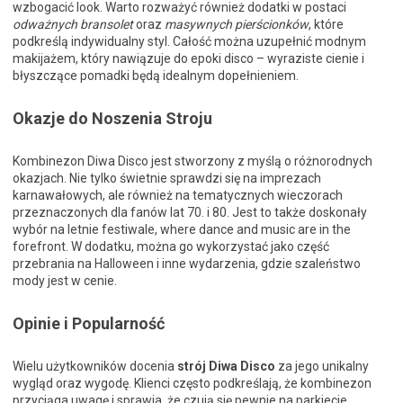
wzbogacić look. Warto rozważyć również dodatki w postaci
odważnych bransolet
oraz
masywnych pierścionków
, które
podkreślą indywidualny styl. Całość można uzupełnić modnym
makijażem, który nawiązuje do epoki disco – wyraziste cienie i
błyszczące pomadki będą idealnym dopełnieniem.
Okazje do Noszenia Stroju
Kombinezon Diwa Disco jest stworzony z myślą o różnorodnych
okazjach. Nie tylko świetnie sprawdzi się na imprezach
karnawałowych, ale również na tematycznych wieczorach
przeznaczonych dla fanów lat 70. i 80. Jest to także doskonały
wybór na letnie festiwale, where dance and music are in the
forefront. W dodatku, można go wykorzystać jako część
przebrania na Halloween i inne wydarzenia, gdzie szaleństwo
mody jest w cenie.
Opinie i Popularność
Wielu użytkowników docenia
strój Diwa Disco
za jego unikalny
wygląd oraz wygodę. Klienci często podkreślają, że kombinezon
przyciąga uwagę i sprawia, że czują się pewnie na parkiecie.