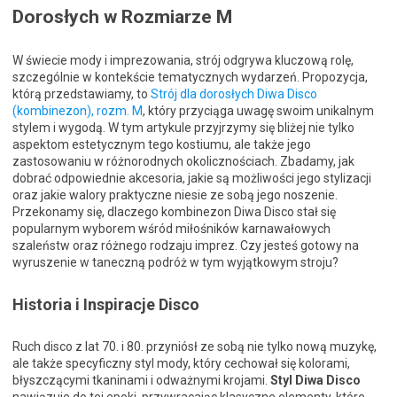
Dorosłych w Rozmiarze M
W świecie mody i imprezowania, strój odgrywa kluczową rolę,
szczególnie w kontekście tematycznych wydarzeń. Propozycja,
którą przedstawiamy, to
Strój dla dorosłych Diwa Disco
(kombinezon), rozm. M
, który przyciąga uwagę swoim unikalnym
stylem i wygodą. W tym artykule przyjrzymy się bliżej nie tylko
aspektom estetycznym tego kostiumu, ale także jego
zastosowaniu w różnorodnych okolicznościach. Zbadamy, jak
dobrać odpowiednie akcesoria, jakie są możliwości jego stylizacji
oraz jakie walory praktyczne niesie ze sobą jego noszenie.
Przekonamy się, dlaczego kombinezon Diwa Disco stał się
popularnym wyborem wśród miłośników karnawałowych
szaleństw oraz różnego rodzaju imprez. Czy jesteś gotowy na
wyruszenie w taneczną podróż w tym wyjątkowym stroju?
Historia i Inspiracje Disco
Ruch disco z lat 70. i 80. przyniósł ze sobą nie tylko nową muzykę,
ale także specyficzny styl mody, który cechował się kolorami,
błyszczącymi tkaninami i odważnymi krojami.
Styl Diwa Disco