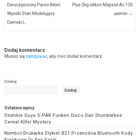
Dwuczęściowy Pareo Bikini
Plus 2kg silikon Mapesil Ac 130
Wysoki Stan Modelujący
jaśmin
→
Damski L
Dodaj komentarz
Musisz się
zalogować
, aby móc dodać komentarz.
Szukaj
Szukaj
Ostatnie wpisy
Stumble Guys 5-PAK Furiken Disco Dan Stumblebee
Cereal Killer Mystery
Niimbot Drukarka Etykiet B21 Przenośna Bluetooth Kody
Kreskowe Qr Ean Excel