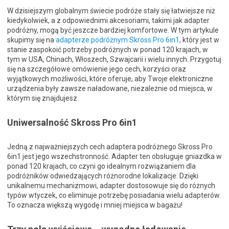
W dzisiejszym globalnym świecie podróże stały się łatwiejsze niż
kiedykolwiek, a z odpowiednimi akcesoriami, takimi jak adapter
podróżny, mogą być jeszcze bardziej komfortowe. W tym artykule
skupimy się na
adapterze podróżnym Skross Pro 6in1
, który jest w
stanie zaspokoić potrzeby podróżnych w ponad 120 krajach, w
tym w USA, Chinach, Włoszech, Szwajcarii i wielu innych. Przygotuj
się na szczegółowe omówienie jego cech, korzyści oraz
wyjątkowych możliwości, które oferuje, aby Twoje elektroniczne
urządzenia były zawsze naładowane, niezależnie od miejsca, w
którym się znajdujesz.
Uniwersalność Skross Pro 6in1
Jedną z najważniejszych cech adaptera podróżnego Skross Pro
6in1 jest jego wszechstronność. Adapter ten obsługuje gniazdka w
ponad 120 krajach, co czyni go idealnym rozwiązaniem dla
podróżników odwiedzających różnorodne lokalizacje. Dzięki
unikalnemu mechanizmowi, adapter dostosowuje się do różnych
typów wtyczek, co eliminuje potrzebę posiadania wielu adapterów.
To oznacza większą wygodę i mniej miejsca w bagażu!