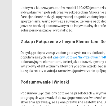
Jednym z kluczowych atutów modeli 140×250 jest możliwo
indywidualnych potrzeb oraz wysokości okna. Skrócenie za
funkcjonalność – dzięki optymalnej długości zasłony lepie
spojrzeniami. Warto również zauważyć, że wiele osób dec
jeszcze bardziej dostosowanym do indywidualnych preferen
sobie personalizację i oryginalność.
Zakup i Połączenie z Innymi Elementami D
Decydując się na zakup zasłon gotowych na przelotkach, 
popularniejszych jest
Zasłony Gotowe Na Przelotkach 140×
dekoracyjnymi elementami, takimi jak poduszki, dywany 
wyjątkowy efekt wizualny, który przyciągnie wzrok i będ
bazę dla reszty wystroju, umożliwiając stworzenie spójnej
Podsumowanie i Wnioski
Podsumowując, zasłony gotowe na przelotkach w wymiar
pragnących wprowadzić do swojego wnętrza świeżość oraz 
skrócenia sprawiają, że są one praktyczne i estetyczne.