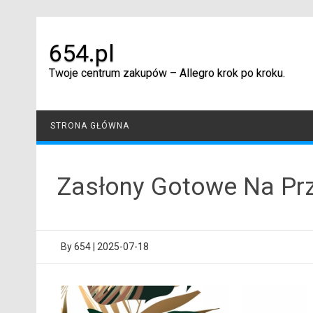
Skip
to
content
654.pl
Twoje centrum zakupów – Allegro krok po kroku.
STRONA GŁÓWNA
Zasłony Gotowe Na Prz
By
654
|
2025-07-18