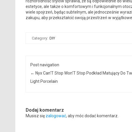
różnorodność stylów sprawia, że są odpowiednie do wielu a
estetyce, ale także o komfortowym i funkcjonalnym otoc
wiele spojrzeń, będąc subtelnym, ale jednocześnie wyr
zakupu, aby przekształcić swoją przestrzeń w wyjątkowe
Category:
DIY
Post navigation
←
Nyx Can’T Stop Won’T Stop Podkład Matujący Do T
Light Porcelain
Dodaj komentarz
Musisz się
zalogować
, aby móc dodać komentarz.