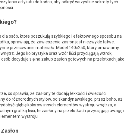
zytania artykułu do końca, aby odkryć wszystkie sekrety tych
ępności.
akiego?
 dla osób, które poszukują szybkiego i efektownego sposobu na
 kółka, sprawiają, że zawieszenie zasłon jest niezwykle łatwe.
 płynne przesuwanie materiału. Model 140×250, który omawiamy,
nętrz. Jego kolorystyka oraz wzór liści przyciągają wzrok,
e osób decyduje się na zakup zasłon gotowych na przelotkach jako
ze, co sprawia, że zasłony te dodają lekkości i świeżości
ny do różnorodnych stylów, od skandynawskiego, przez boho, aż
ydobyć głębię kolorów innych elementów wystroju wnętrza, a
alnym grafiką liści, te zasłony na przelotkach przyciągają uwagę i
 elementem wystroju.
 Zasłon