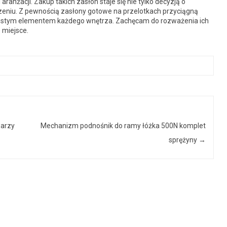
ranżacji. Zakup takich zasłon staje się nie tylko decyzją o
zeniu. Z pewnością zasłony gotowe na przelotkach przyciągną
azistym elementem każdego wnętrza. Zachęcam do rozważenia ich
 miejsce.
warzy
Mechanizm podnośnik do ramy łóżka 500N komplet
sprężyny
→