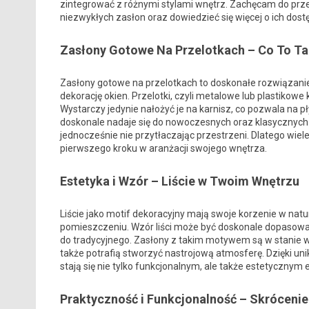
zintegrować z różnymi stylami wnętrz. Zachęcam do przec
niezwykłych zasłon oraz dowiedzieć się więcej o ich dost
Zasłony Gotowe Na Przelotkach – Co To T
Zasłony gotowe na przelotkach to doskonałe rozwiązanie
dekorację okien. Przelotki, czyli metalowe lub plastikowe
Wystarczy jedynie nałożyć je na karnisz, co pozwala na
doskonale nadaje się do nowoczesnych oraz klasycznych w
jednocześnie nie przytłaczając przestrzeni. Dlatego wiel
pierwszego kroku w aranżacji swojego wnętrza.
Estetyka i Wzór – Liście w Twoim Wnętrzu
Liście jako motif dekoracyjny mają swoje korzenie w natur
pomieszczeniu. Wzór liści może być doskonale dopasowa
do tradycyjnego. Zasłony z takim motywem są w stanie w
także potrafią stworzyć nastrojową atmosferę. Dzięki unik
stają się nie tylko funkcjonalnym, ale także estetycznym
Praktyczność i Funkcjonalność – Skrócenie