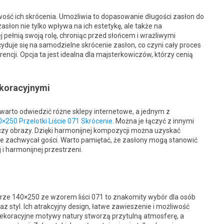
ść ich skrócenia. Umożliwia to dopasowanie długości zasłon do
słon nie tylko wpływa na ich estetykę, ale także na
j pełnią swoją rolę, chroniąc przed słońcem i wrażliwymi
yduje się na samodzielne skrócenie zasłon, co czyni cały proces
cji. Opcja ta jest idealna dla majsterkowiczów, którzy cenią
ekoracyjnymi
warto odwiedzić różne sklepy internetowe, a jednym z
250 Przelotki Liście 071 Skrócenie
. Można je łączyć z innymi
czy obrazy. Dzięki harmonijnej kompozycji można uzyskać
zie zachwycał gości. Warto pamiętać, że zasłony mogą stanowić
 i harmonijnej przestrzeni.
ze 140×250 ze wzorem liści 071 to znakomity wybór dla osób
styl. Ich atrakcyjny design, łatwe zawieszenie i możliwość
 Dekoracyjne motywy natury stworzą przytulną atmosferę, a