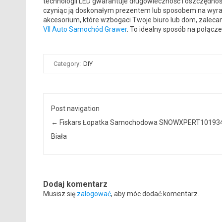
technologii LED gwarantuje długowieczność i oszczędnoś
czyniąc ją doskonałym prezentem lub sposobem na wyraże
akcesorium, które wzbogaci Twoje biuro lub dom, zalec
VII Auto Samochód Grawer
. To idealny sposób na połącz
Category:
DIY
Post navigation
←
Fiskars Łopatka Samochodowa SNOWXPERT10193
Biała
Dodaj komentarz
Musisz się
zalogować
, aby móc dodać komentarz.