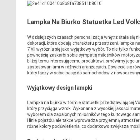
Lampka Na Biurko Statuetka Led Vol
W dzisiejszych czasach personalizacja wnętrz stała się 
dekoracji, które dodają charakteru przestrzeni, lampka n
7 VII wyróżnia się jako wyjątkowy wybór. To nie tylko funk
pewnością zaskarbi sobie sympatię miłośników motoryzac
bliżej temu interesującemu produktowi, omówimy jego un
zastosowaniami w różnych aranżacjach. Dowiecie się rów
który łączy w sobie pasję do samochodów z nowoczesnym
Wyjątkowy design lampki
Lampka na biurko w formie statuetki przedstawiającej V
który przyciąga wzrok. Wykonana z wysokiej jakości mate
wyborem dla zapalonych miłośników tego kultowego samo
i linie pojazdu, ale także wprowadza przyjemną atmosfe
różne kolory podświetlenia, co dodatkowo zwiększa możli