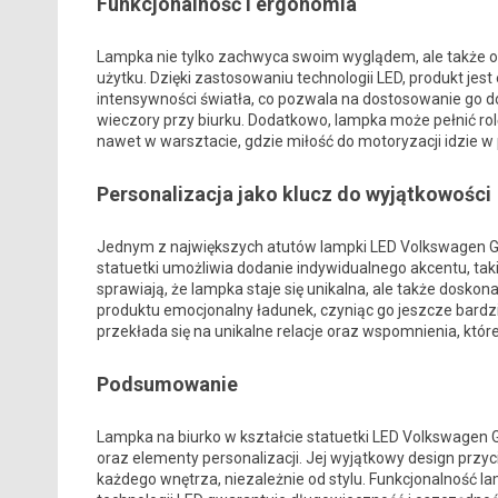
Funkcjonalność i ergonomia
Lampka nie tylko zachwyca swoim wyglądem, ale także of
użytku. Dzięki zastosowaniu technologii LED, produkt jest
intensywności światła, co pozwala na dostosowanie go do
wieczory przy biurku. Dodatkowo, lampka może pełnić rol
nawet w warsztacie, gdzie miłość do motoryzacji idzie w
Personalizacja jako klucz do wyjątkowości
Jednym z największych atutów lampki LED Volkswagen Gol
statuetki umożliwia dodanie indywidualnego akcentu, takie
sprawiają, że lampka staje się unikalna, ale także doskon
produktu emocjonalny ładunek, czyniąc go jeszcze bar
przekłada się na unikalne relacje oraz wspomnienia, któ
Podsumowanie
Lampka na biurko w kształcie statuetki LED Volkswagen Gol
oraz elementy personalizacji. Jej wyjątkowy design przy
każdego wnętrza, niezależnie od stylu. Funkcjonalność 