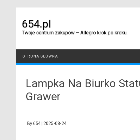
Skip
to
content
654.pl
Twoje centrum zakupów – Allegro krok po kroku.
STRONA GŁÓWNA
Lampka Na Biurko Stat
Grawer
By
654
|
2025-08-24