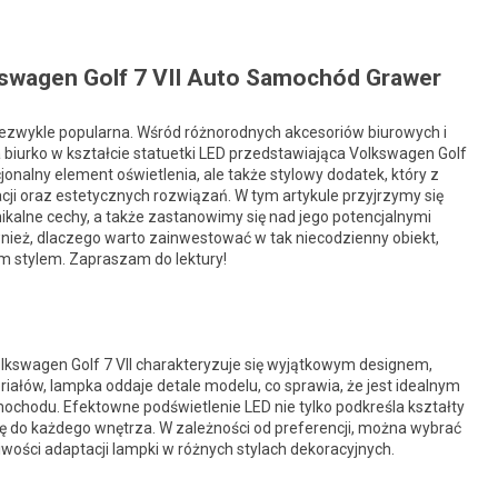
kswagen Golf 7 VII Auto Samochód Grawer
niezwykle popularna. Wśród różnorodnych akcesoriów biurowych i
a biurko w kształcie statuetki LED przedstawiająca Volkswagen Golf
cjonalny element oświetlenia, ale także stylowy dodatek, który z
ji oraz estetycznych rozwiązań. W tym artykule przyjrzymy się
ikalne cechy, a także zastanowimy się nad jego potencjalnymi
nież, dlaczego warto zainwestować w tak niecodzienny obiekt,
 stylem. Zapraszam do lektury!
olkswagen Golf 7 VII charakteryzuje się wyjątkowym designem,
riałów, lampka oddaje detale modelu, co sprawia, że jest idealnym
chodu. Efektowne podświetlenie LED nie tylko podkreśla kształty
rę do każdego wnętrza. W zależności od preferencji, można wybrać
wości adaptacji lampki w różnych stylach dekoracyjnych.