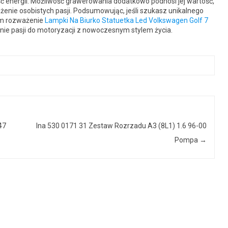
ć energii. Możliwość grawerowania dodatkowo podnosi jej wartość,
nie osobistych pasji. Podsumowując, jeśli szukasz unikalnego
am rozważenie
Lampki Na Biurko Statuetka Led Volkswagen Golf 7
enie pasji do motoryzacji z nowoczesnym stylem życia.
47
Ina 530 0171 31 Zestaw Rozrzadu A3 (8L1) 1.6 96-00
Pompa
→