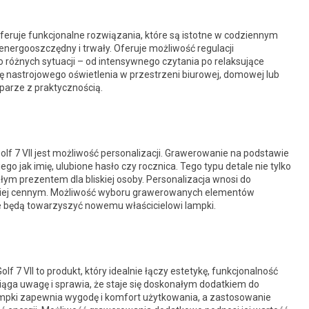
eruje funkcjonalne rozwiązania, które są istotne w codziennym
 energooszczędny i trwały. Oferuje możliwość regulacji
 różnych sytuacji – od intensywnego czytania po relaksujące
ę nastrojowego oświetlenia w przestrzeni biurowej, domowej lub
 parze z praktycznością.
f 7 VII jest możliwość personalizacji. Grawerowanie na podstawie
go jak imię, ulubione hasło czy rocznica. Tego typu detale nie tylko
ałym prezentem dla bliskiej osoby. Personalizacja wnosi do
dziej cennym. Możliwość wyboru grawerowanych elementów
re będą towarzyszyć nowemu właścicielowi lampki.
f 7 VII to produkt, który idealnie łączy estetykę, funkcjonalność
ciąga uwagę i sprawia, że staje się doskonałym dodatkiem do
lampki zapewnia wygodę i komfort użytkowania, a zastosowanie