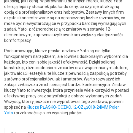
jakością, jak i ceną. W porównaniu do innych marek, klucze Yato
oferują lepszy stosunek jakości do ceny, co czyni je atrakcyjną
opcją dla profesjonalistów oraz hobbystów. Zestawy innych firm
często skoncentrowane są na ograniczonej liczbie rozmiarów, co
może być niewystarczające w przypadku bardziej wymagających
zadań. Yato, z różnorodnością rozmiarów w zestawie 12-
elementowym, zapewnia użytkownikom większą elastyczność i
komfort pracy.
Podsumowując, klucze płasko-oczkowe Yato są nie tylko
funkcjonalnym narzędziem, ale również doskonałym wyborem dla
każdego, kto ceni sobie jakość i efektywność. Dzięki solidnej
konstrukcji, różnorodności rozmiarów oraz wspomnianym atutom,
jak trwałość i estetyka, te klucze z pewnością zaspokoją potrzeby
zarówno profesjonalistów, jak i amatorów. Warto rozważyć ich
zakup, zwłaszcza że ich cena jest bardzo konkurencyjna. Zestaw
kluczy Yato to inwestycja, która przyniesie wiele korzyści w postaci
efektywnej pracy oraz satysfakcji z dobrze wykonanych zadań.
Wszyscy, którzy jeszcze nie wypróbowali tego zestawu, powinni
spojrzeć na
Klucze PŁASKO-OCZKO.12-CZĘŚCI 8-24MM Poler.
Yato
i przekonać się o ich wysokiej jakości.