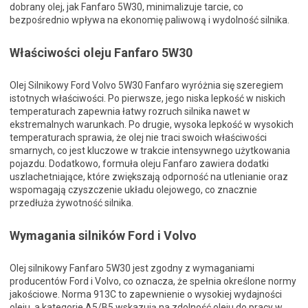
dobrany olej, jak Fanfaro 5W30, minimalizuje tarcie, co
bezpośrednio wpływa na ekonomię paliwową i wydolność silnika.
Właściwości oleju Fanfaro 5W30
Olej Silnikowy Ford Volvo 5W30 Fanfaro wyróżnia się szeregiem
istotnych właściwości. Po pierwsze, jego niska lepkość w niskich
temperaturach zapewnia łatwy rozruch silnika nawet w
ekstremalnych warunkach. Po drugie, wysoka lepkość w wysokich
temperaturach sprawia, że olej nie traci swoich właściwości
smarnych, co jest kluczowe w trakcie intensywnego użytkowania
pojazdu. Dodatkowo, formuła oleju Fanfaro zawiera dodatki
uszlachetniające, które zwiększają odporność na utlenianie oraz
wspomagają czyszczenie układu olejowego, co znacznie
przedłuża żywotność silnika.
Wymagania silników Ford i Volvo
Olej silnikowy Fanfaro 5W30 jest zgodny z wymaganiami
producentów Ford i Volvo, co oznacza, że spełnia określone normy
jakościowe. Norma 913C to zapewnienie o wysokiej wydajności
oleju, a kategorie A5/B5 wskazują na zdolność oleju do pracy w