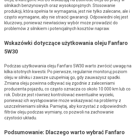
silnikach benzynowych oraz wysokoprężnych. Stosowanie
produkcji, która spełnia te wymagania, jest nie tylko zalecane, ale i
często wymagane, aby nie stracić gwarancji. Odpowiedni olej jest
kluczowy, ponieważ niewłaściwy wybór może prowadzić do
problemów z silnikiem i potencjalnych kosztów napraw.
Wskazówki dotyczące użytkowania oleju Fanfaro
5W30
Podczas użytkowania oleju Fanfaro 5W30 warto zwrócić uwagę na
kilka istotnych kwestii. Po pierwsze, regularnie monitoruj poziom
oleju w silniku i zawsze uzupełniaj go, gdy zauważysz spadki.
Zmiana oleju powinna odbywać się zgodnie z zaleceniami
producenta pojazdu, co często oznacza co około 10 000 km lub co
rok. Dobrze jest również kontrolować ewentualne wycieki,
ponieważ ich występowanie może wskazywać na problemy z
uszczelnieniami silnika. Pamiętaj, aby korzystać z odpowiednich
filtrów oleju podczas wymiany, co pozwoli na zachowanie
czystości układu.
Podsumowanie: Dlaczego warto wybrać Fanfaro