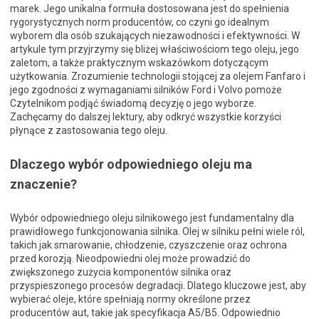
marek. Jego unikalna formuła dostosowana jest do spełnienia
rygorystycznych norm producentów, co czyni go idealnym
wyborem dla osób szukających niezawodności i efektywności. W
artykule tym przyjrzymy się bliżej właściwościom tego oleju, jego
zaletom, a także praktycznym wskazówkom dotyczącym
użytkowania. Zrozumienie technologii stojącej za olejem Fanfaro i
jego zgodności z wymaganiami silników Ford i Volvo pomoże
Czytelnikom podjąć świadomą decyzję o jego wyborze.
Zachęcamy do dalszej lektury, aby odkryć wszystkie korzyści
płynące z zastosowania tego oleju.
Dlaczego wybór odpowiedniego oleju ma
znaczenie?
Wybór odpowiedniego oleju silnikowego jest fundamentalny dla
prawidłowego funkcjonowania silnika. Olej w silniku pełni wiele ról,
takich jak smarowanie, chłodzenie, czyszczenie oraz ochrona
przed korozją. Nieodpowiedni olej może prowadzić do
zwiększonego zużycia komponentów silnika oraz
przyspieszonego procesów degradacji. Dlatego kluczowe jest, aby
wybierać oleje, które spełniają normy określone przez
producentów aut, takie jak specyfikacja A5/B5. Odpowiednio