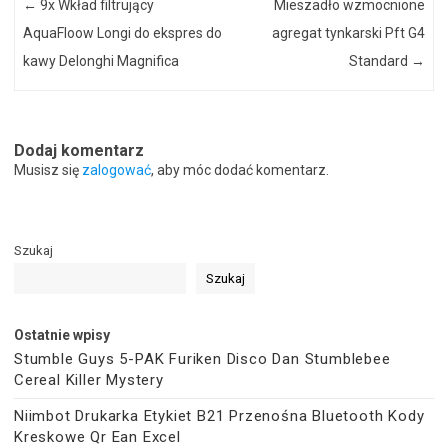
←
9x Wkład filtrujący
Mieszadło wzmocnione
AquaFloow Longi do ekspres do
agregat tynkarski Pft G4
kawy Delonghi Magnifica
Standard
→
Dodaj komentarz
Musisz się
zalogować
, aby móc dodać komentarz.
Szukaj
Szukaj
Ostatnie wpisy
Stumble Guys 5-PAK Furiken Disco Dan Stumblebee
Cereal Killer Mystery
Niimbot Drukarka Etykiet B21 Przenośna Bluetooth Kody
Kreskowe Qr Ean Excel