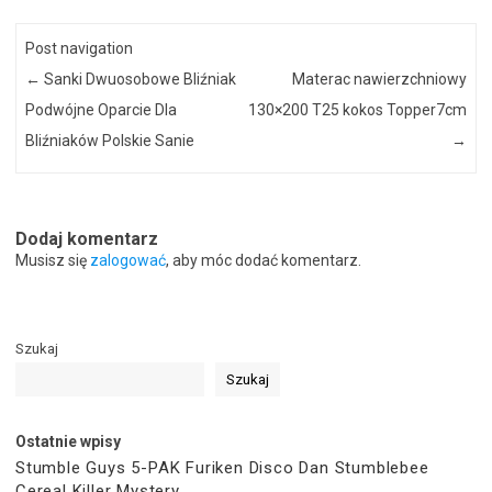
Post navigation
←
Sanki Dwuosobowe Bliźniak
Materac nawierzchniowy
Podwójne Oparcie Dla
130×200 T25 kokos Topper7cm
Bliźniaków Polskie Sanie
→
Dodaj komentarz
Musisz się
zalogować
, aby móc dodać komentarz.
Szukaj
Szukaj
Ostatnie wpisy
Stumble Guys 5-PAK Furiken Disco Dan Stumblebee
Cereal Killer Mystery