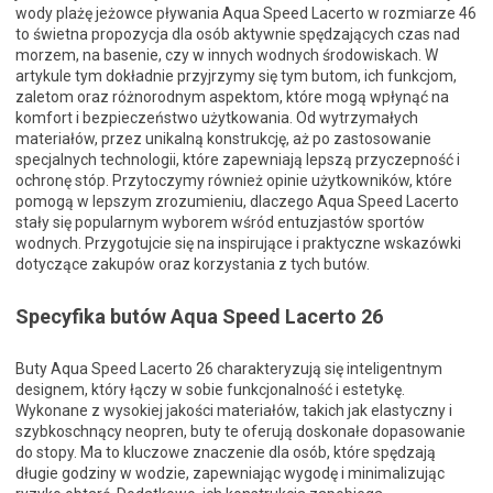
wody plażę jeżowce pływania Aqua Speed Lacerto w rozmiarze 46
to świetna propozycja dla osób aktywnie spędzających czas nad
morzem, na basenie, czy w innych wodnych środowiskach. W
artykule tym dokładnie przyjrzymy się tym butom, ich funkcjom,
zaletom oraz różnorodnym aspektom, które mogą wpłynąć na
komfort i bezpieczeństwo użytkowania. Od wytrzymałych
materiałów, przez unikalną konstrukcję, aż po zastosowanie
specjalnych technologii, które zapewniają lepszą przyczepność i
ochronę stóp. Przytoczymy również opinie użytkowników, które
pomogą w lepszym zrozumieniu, dlaczego Aqua Speed Lacerto
stały się popularnym wyborem wśród entuzjastów sportów
wodnych. Przygotujcie się na inspirujące i praktyczne wskazówki
dotyczące zakupów oraz korzystania z tych butów.
Specyfika butów Aqua Speed Lacerto 26
Buty Aqua Speed Lacerto 26 charakteryzują się inteligentnym
designem, który łączy w sobie funkcjonalność i estetykę.
Wykonane z wysokiej jakości materiałów, takich jak elastyczny i
szybkoschnący neopren, buty te oferują doskonałe dopasowanie
do stopy. Ma to kluczowe znaczenie dla osób, które spędzają
długie godziny w wodzie, zapewniając wygodę i minimalizując