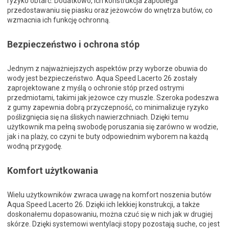
ryzyko obtarć. Dodatkowo, ich konstrukcja zapobiega
przedostawaniu się piasku oraz jeżowców do wnętrza butów, co
wzmacnia ich funkcję ochronną.
Bezpieczeństwo i ochrona stóp
Jednym z najważniejszych aspektów przy wyborze obuwia do
wody jest bezpieczeństwo. Aqua Speed Lacerto 26 zostały
zaprojektowane z myślą o ochronie stóp przed ostrymi
przedmiotami, takimi jak jeżowce czy muszle. Szeroka podeszwa
z gumy zapewnia dobrą przyczepność, co minimalizuje ryzyko
poślizgnięcia się na śliskych nawierzchniach. Dzięki temu
użytkownik ma pełną swobodę poruszania się zarówno w wodzie,
jak i na plaży, co czyni te buty odpowiednim wyborem na każdą
wodną przygodę.
Komfort użytkowania
Wielu użytkowników zwraca uwagę na komfort noszenia butów
Aqua Speed Lacerto 26. Dzięki ich lekkiej konstrukcji, a także
doskonałemu dopasowaniu, można czuć się w nich jak w drugiej
skórze. Dzięki systemowi wentylacji stopy pozostają suche, co jest