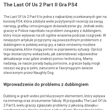
The Last Of Us 2 Part II Gra PS4
The Last Of Us 2 Part II to jedna z najbardziej oczekiwanych gier na
konsolę PS4, która zdobyła wiele pozytywnych recenzji za swoją
narrację, grafikę i emocjonujące doświadczenie gry. Jednak wielu
graczy w Polsce napotkało na problem związany z dubbingiem,
który może wpływać na ich ogólne wrażenia podczas rozgrywki. W
niniejszym artykule przyjrzymy się powszechnym problemom z
dubbingiem w polskiej wersji gry, a także omówimy możliwe
rozwiązania, które mogą pomóc w poprawieniu sytuacji. Oprócz
tego dostarczymy wskazówki, jak zainstalować odpowiednie
aktualizacje oraz gdzie znaleźć pomoc techniczną. Mamy
nadzieję, że nasze porady będą pomocne, a gracze będą mogli
cieszyć się grą w pełni, zanurzeni w fascynującym świecie
stworzonym przez Naughty Dog.
Wprowadzenie do problemu z dubbingiem
Dubbing w grach wideo jest kluczowym elementem, który wpływa
na immersję oraz zrozumienie fabuły. W przypadku The Last Of Us
2 Part II, wielu graczy zgłaszało problemy z jakością dźwięku i