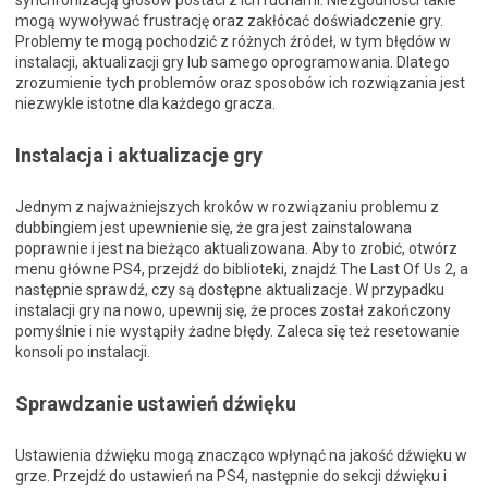
synchronizacją głosów postaci z ich ruchami. Niezgodności takie
mogą wywoływać frustrację oraz zakłócać doświadczenie gry.
Problemy te mogą pochodzić z różnych źródeł, w tym błędów w
instalacji, aktualizacji gry lub samego oprogramowania. Dlatego
zrozumienie tych problemów oraz sposobów ich rozwiązania jest
niezwykle istotne dla każdego gracza.
Instalacja i aktualizacje gry
Jednym z najważniejszych kroków w rozwiązaniu problemu z
dubbingiem jest upewnienie się, że gra jest zainstalowana
poprawnie i jest na bieżąco aktualizowana. Aby to zrobić, otwórz
menu główne PS4, przejdź do biblioteki, znajdź The Last Of Us 2, a
następnie sprawdź, czy są dostępne aktualizacje. W przypadku
instalacji gry na nowo, upewnij się, że proces został zakończony
pomyślnie i nie wystąpiły żadne błędy. Zaleca się też resetowanie
konsoli po instalacji.
Sprawdzanie ustawień dźwięku
Ustawienia dźwięku mogą znacząco wpłynąć na jakość dźwięku w
grze. Przejdź do ustawień na PS4, następnie do sekcji dźwięku i