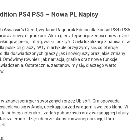
Edition PS4 PS5 – Nowa PL Napisy
ch Assassin’s Creed, wydanie Ragnarok Edition dla konsol PS4 i PS5
 oraz nowym graczom. Akcja gier z tej serii przenosi nas w różne
ingów, pełną intryg, walki i odkryć. Dzięki lokalizacji z napisami w
dla polskich graczy. W tym artykule przyjrzymy się, co oferuje
dla doświadczonych graczy, jak i nowicjuszy oraz jakie zmiany
 Omówimy również, jak narracja, grafika oraz nowe funkcje
świadczenia. Ostatecznie, zastanowimy się, dlaczego warto
ów.
 w znanej serii gier stworzonych przez Ubisoft. Gra opowiada
 osiedleniu się w Anglii, uciekając przed wrogami swojego klanu. W
a pełnego interakcji, zadań pobocznych oraz wciągającej fabuły.
starcza emocji dzięki dobrze skonstruowanej narracji, która
ek.
ji