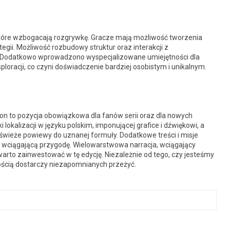
tóre wzbogacają rozgrywkę. Gracze mają możliwość tworzenia
gii. Możliwość rozbudowy struktur oraz interakcji z
 Dodatkowo wprowadzono wyspecjalizowane umiejętności dla
sploracji, co czyni doświadczenie bardziej osobistym i unikalnym.
ion to pozycja obowiązkowa dla fanów serii oraz dla nowych
 lokalizacji w języku polskim, imponującej grafice i dźwiękowi, a
wieże powiewy do uznanej formuły. Dodatkowe treści i misje
 i wciągającą przygodę. Wielowarstwowa narracja, wciągający
 warto zainwestować w tę edycję. Niezależnie od tego, czy jesteśmy
ością dostarczy niezapomnianych przeżyć.