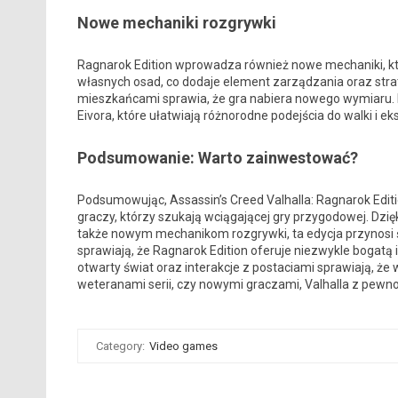
Nowe mechaniki rozgrywki
Ragnarok Edition wprowadza również nowe mechaniki, k
własnych osad, co dodaje element zarządzania oraz strate
mieszkańcami sprawia, że gra nabiera nowego wymiaru.
Eivora, które ułatwiają różnorodne podejścia do walki i ek
Podsumowanie: Warto zainwestować?
Podsumowując, Assassin’s Creed Valhalla: Ragnarok Edit
graczy, którzy szukają wciągającej gry przygodowej. Dzięki
także nowym mechanikom rozgrywki, ta edycja przynosi ś
sprawiają, że Ragnarok Edition oferuje niezwykle bogatą
otwarty świat oraz interakcje z postaciami sprawiają, że
weteranami serii, czy nowymi graczami, Valhalla z pewn
Category:
Video games