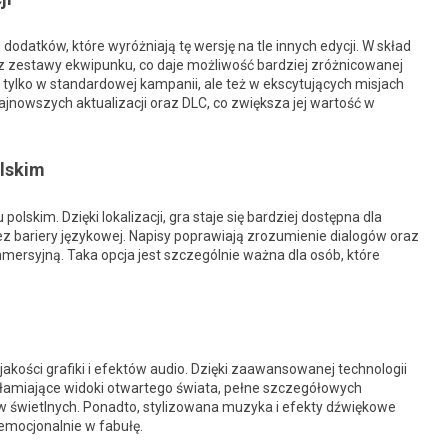
datków, które wyróżniają tę wersję na tle innych edycji. W skład
raz zestawy ekwipunku, co daje możliwość bardziej zróżnicowanej
e tylko w standardowej kampanii, ale też w ekscytujących misjach
jnowszych aktualizacji oraz DLC, co zwiększa jej wartość w
olskim
olskim. Dzięki lokalizacji, gra staje się bardziej dostępna dla
bez bariery językowej. Napisy poprawiają zrozumienie dialogów oraz
mersyjną. Taka opcja jest szczególnie ważna dla osób, które
akości grafiki i efektów audio. Dzięki zaawansowanej technologii
załamiające widoki otwartego świata, pełne szczegółowych
ów świetlnych. Ponadto, stylizowana muzyka i efekty dźwiękowe
emocjonalnie w fabułę.