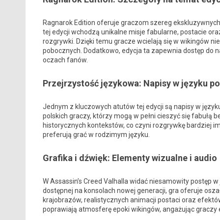
Ragnarok Edition oferuje graczom szereg ekskluzywnych do
tej edycji wchodzą unikalne misje fabularne, postacie o
rozgrywki. Dzięki temu gracze wcielają się w wikingów ni
pobocznych. Dodatkowo, edycja ta zapewnia dostęp do na
oczach fanów.
Przejrzystość językowa: Napisy w języku p
Jednym z kluczowych atutów tej edycji są napisy w języku p
polskich graczy, którzy mogą w pełni cieszyć się fabułą 
historycznych kontekstów, co czyni rozgrywkę bardziej im
preferują grać w rodzimym języku.
Grafika i dźwięk: Elementy wizualne i audio
W Assassin’s Creed Valhalla widać niesamowity postęp w j
dostępnej na konsolach nowej generacji, gra oferuje os
krajobrazów, realistycznych animacji postaci oraz efekt
poprawiają atmosferę epoki wikingów, angażując graczy 