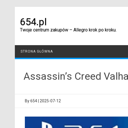
Skip
to
content
654.pl
Twoje centrum zakupów – Allegro krok po kroku.
STRONA GŁÓWNA
Assassin’s Creed Valh
By
654
|
2025-07-12