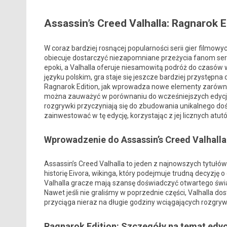
Assassin’s Creed Valhalla: Ragnarok 
W coraz bardziej rosnącej popularności serii gier filmowy
obiecuje dostarczyć niezapomniane przeżycia fanom serii
epoki, a Valhalla oferuje niesamowitą podróż do czasów wik
języku polskim, gra staje się jeszcze bardziej przystępna 
Ragnarok Edition, jak wprowadza nowe elementy zarówno 
można zauważyć w porównaniu do wcześniejszych edycji.
rozgrywki przyczyniają się do zbudowania unikalnego do
zainwestować w tę edycję, korzystając z jej licznych atut
Wprowadzenie do Assassin’s Creed Valhalla
Assassin’s Creed Valhalla to jeden z najnowszych tytułów
historię Eivora, wikinga, który podejmuje trudną decyzję o
Valhalla gracze mają szansę doświadczyć otwartego świat
Nawet jeśli nie graliśmy w poprzednie części, Valhalla do
przyciąga nieraz na długie godziny wciągających rozgryw
Ragnarok Edition: Szczegóły na temat edyc