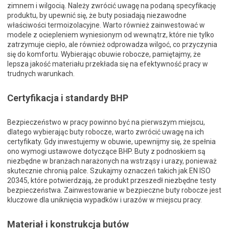
zimnem i wilgocią. Należy zwrócić uwagę na podaną specyfikację
produktu, by upewnić się, że buty posiadają niezawodne
właściwości termoizolacyjne. Warto również zainwestować w
modele z ociepleniem wyniesionym od wewnątrz, które nie tylko
zatrzymuje ciepło, ale również odprowadza wilgoć, co przyczynia
się do komfortu. Wybierając obuwie robocze, pamiętajmy, że
lepsza jakość materiału przekłada się na efektywność pracy w
trudnych warunkach.
Certyfikacja i standardy BHP
Bezpieczeństwo w pracy powinno być na pierwszym miejscu,
dlatego wybierając buty robocze, warto zwrócić uwagę na ich
certyfikaty. Gdy inwestujemy w obuwie, upewnijmy się, że spełnia
ono wymogi ustawowe dotyczące BHP. Buty z podnoskiem są
niezbędne w branżach narażonych na wstrząsy i urazy, ponieważ
skutecznie chronią palce. Szukajmy oznaczeń takich jak EN ISO
20345, które potwierdzają, że produkt przeszedł niezbędne testy
bezpieczeństwa. Zainwestowanie w bezpieczne buty robocze jest
kluczowe dla uniknięcia wypadków i urazów w miejscu pracy.
Materiał i konstrukcja butów