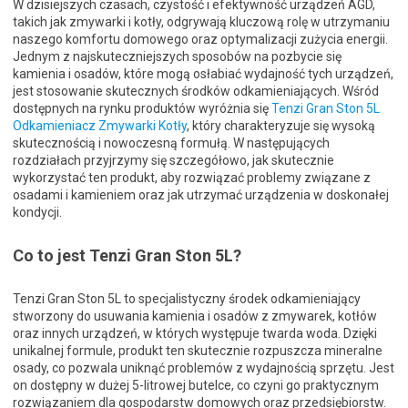
W dzisiejszych czasach, czystość i efektywność urządzeń AGD,
takich jak zmywarki i kotły, odgrywają kluczową rolę w utrzymaniu
naszego komfortu domowego oraz optymalizacji zużycia energii.
Jednym z najskuteczniejszych sposobów na pozbycie się
kamienia i osadów, które mogą osłabiać wydajność tych urządzeń,
jest stosowanie skutecznych środków odkamieniających. Wśród
dostępnych na rynku produktów wyróżnia się
Tenzi Gran Ston 5L
Odkamieniacz Zmywarki Kotły
, który charakteryzuje się wysoką
skutecznością i nowoczesną formułą. W następujących
rozdziałach przyjrzymy się szczegółowo, jak skutecznie
wykorzystać ten produkt, aby rozwiązać problemy związane z
osadami i kamieniem oraz jak utrzymać urządzenia w doskonałej
kondycji.
Co to jest Tenzi Gran Ston 5L?
Tenzi Gran Ston 5L to specjalistyczny środek odkamieniający
stworzony do usuwania kamienia i osadów z zmywarek, kotłów
oraz innych urządzeń, w których występuje twarda woda. Dzięki
unikalnej formule, produkt ten skutecznie rozpuszcza mineralne
osady, co pozwala uniknąć problemów z wydajnością sprzętu. Jest
on dostępny w dużej 5-litrowej butelce, co czyni go praktycznym
rozwiązaniem dla gospodarstw domowych oraz przedsiębiorstw.