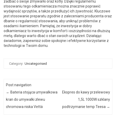
zadbać o swoje zmywarki oraz kotły. Dzięki regularnemu
stosowaniu tego odkamieniacza można znacznie poprawić
wydajność sprzętów, a także przedłużyć ich żywotność. Kluczowe
jest stosowanie preparatu zgodnie z zaleceniami producenta oraz
dbanie o regularność stosowania, aby uniknąć problemów z
osadami i kamieniem. Pamiętaj, że inwestycja w dobry
odkamieniacz to inwestycja w komfort i oszczędności na dłuższą
metę, dlatego warto dbać o stan swoich urządzeń. Działając
świadomie, zapewnisz sobie spokojne i efektywne korzystanie z
technologii w Twoim domu.
Category:
Uncategorised
Post navigation
←
Bateria stojąca umywalkowa
Ekspres do kawy przelewowy
kran do umywalki zlewu
1,5L 1000W szklany
chromowa niska Vettä
podtrzymanie temp Teesa
→