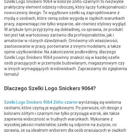
Szelki Logo Snickers 9064 w kolorze żółto-czarnym to niezwykle
praktyczny element odzieży roboczej, który łączy funkcjonalność i
nowoczesny design. Te wyjątkowe szelki są zaprojektowane z
myślą o osobach, które cenią sobie wygodę w ciężkich warunkach
pracy, zapewniając nie tylko wsparcie, ale również stylowy wygląd.
W artykule tym przyjrzymy się dokładniej, co sprawia, że produkt
ten jest tak wartościowy zarówno dla profesjonalistów, jak i
amatorów w różnych dziedzinach. Omówimy ich właściwości,
zastosowanie w pracy, porównanie z innymi modelami, a także
opinie użytkowników. Na zakończenie podkreślimy, dlaczego
Szelki Logo Snickers 9064 powinny znaleźć się w każdej szafie
osób pracujących w przemyśle budowlanym, magazynowym czy
w innych wymagających środowiskach. Zapraszamy do zgłębienia
tematu!
Dlaczego Szelki Logo Snickers 9064?
Szelki Logo Snickers 9064 Żółto-czarne
wyróżniają się wieloma
cechami, które czynią je wyjątkowymi. Po pierwsze, ich design z
kolorami żółtym i czarnym nie tylko przyciąga wzrok, ale także
zapewnia widoczność w trudnych warunkach. Wykonane z
wysokiej jakości materiałów, szelki są odporne na zużycie, co
sprawia, że są idealnym wyborem dla osób pracujących w ciężkich