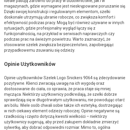
Ideale pasują zarówno do pracy w budownictwie, jak i w
magazynach, gdzie wymagane jest nieskrępowane poruszanie się.
Dzięki swojej konstrukcji i regulowanym elementom, szelki
doskonale utrzymują ubranie robocze, co zwiększa komfort i
efektywność podczas pracy. Mogą być również używane w innych
sytuacjach, gdzie profesjonalny wygląd łączy się z
funkcjonalnością, na przykład w serwisach naprawczych czy
podczas prac na świeżym powietrzu. Warto zaznaczyć, że
stosowanie szelek zwiększa bezpieczeństwo, zapobiegając
przypadkowemu zsuwaniu się odzieży.
Opinie Użytkowników
Opinie użytkowników Szelek Logo Snickers 9064 są zdecydowanie
pozytywne. Klienci zwracają uwagę na ich wygodę oraz
dostosowanie do ciała, co sprawia, że praca staje się mniej
męcząca. Niektórzy użytkownicy podkreślają, że szelki dobrze
sprawdzają się w długotrwałym użytkowaniu, nie powodując otarć
ani bólu. Wiele osób chwali sobie także ich estetykę, dostrzegając
w nich ciekawy element odzieży roboczej. Opinie negatywne są
rzadkością i często dotyczą kwestii wielkości – niektórzy
użytkownicy sugerują, aby przed zakupem dokładnie zmierzyć
sylwetkę, aby dobrać odpowiedni rozmiar. Mimo to, ogólna