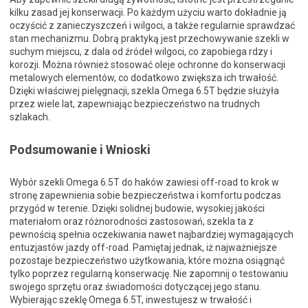
kilku zasad jej konserwacji. Po każdym użyciu warto dokładnie ją
oczyścić z zanieczyszczeń i wilgoci, a także regularnie sprawdzać
stan mechanizmu. Dobrą praktyką jest przechowywanie szekli w
suchym miejscu, z dala od źródeł wilgoci, co zapobiega rdzy i
korozji. Można również stosować oleje ochronne do konserwacji
metalowych elementów, co dodatkowo zwiększa ich trwałość.
Dzięki właściwej pielęgnacji, szekla Omega 6.5T będzie służyła
przez wiele lat, zapewniając bezpieczeństwo na trudnych
szlakach.
Podsumowanie i Wnioski
Wybór szekli Omega 6.5T do haków zawiesi off-road to krok w
stronę zapewnienia sobie bezpieczeństwa i komfortu podczas
przygód w terenie. Dzięki solidnej budowie, wysokiej jakości
materiałom oraz różnorodności zastosowań, szekla ta z
pewnością spełnia oczekiwania nawet najbardziej wymagających
entuzjastów jazdy off-road. Pamiętaj jednak, iż najważniejsze
pozostaje bezpieczeństwo użytkowania, które można osiągnąć
tylko poprzez regularną konserwację. Nie zapomnij o testowaniu
swojego sprzętu oraz świadomości dotyczącej jego stanu.
Wybierając szeklę Omega 6.5T, inwestujesz w trwałość i