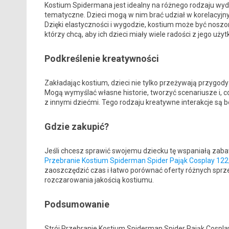
Kostium Spidermana jest idealny na różnego rodzaju wyda
tematyczne. Dzieci mogą w nim brać udział w korelacyjn
Dzięki elastyczności i wygodzie, kostium może być noszo
którzy chcą, aby ich dzieci miały wiele radości z jego uży
Podkreślenie kreatywności
Zakładając kostium, dzieci nie tylko przeżywają przygod
Mogą wymyślać własne historie, tworzyć scenariusze i, 
z innymi dziećmi. Tego rodzaju kreatywne interakcje są 
Gdzie zakupić?
Jeśli chcesz sprawić swojemu dziecku tę wspaniałą zaba
Przebranie Kostium Spiderman Spider Pająk Cosplay 12
zaoszczędzić czas i łatwo porównać oferty różnych sprz
rozczarowania jakością kostiumu.
Podsumowanie
Strój Przebranie Kostium Spiderman Spider Pająk Cospla