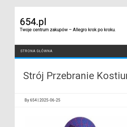
Skip
to
content
654.pl
Twoje centrum zakupów – Allegro krok po kroku.
STRONA GŁÓWNA
Strój Przebranie Kost
By
654
|
2025-06-25