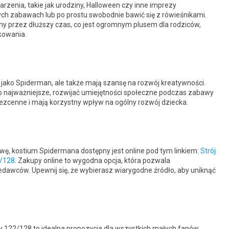
rzenia, takie jak urodziny, Halloween czy inne imprezy
ych zabawach lub po prostu swobodnie bawić się z rówieśnikami.
ny przez dłuższy czas, co jest ogromnym plusem dla rodziców,
tkowania.
y jako Spiderman, ale także mają szansę na rozwój kreatywności.
co najważniejsze, rozwijać umiejętności społeczne podczas zabawy
bezcenne i mają korzystny wpływ na ogólny rozwój dziecka.
wę, kostium Spidermana dostępny jest online pod tym linkiem:
Strój
2/128
. Zakupy online to wygodna opcja, która pozwala
edawców. Upewnij się, że wybierasz wiarygodne źródło, aby uniknąć
y 122/128 to idealna propozycja dla wszystkich małych fanów