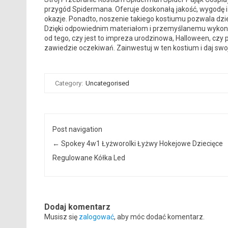
przygód Spidermana. Oferuje doskonałą jakość, wygodę i
okazje. Ponadto, noszenie takiego kostiumu pozwala dzi
Dzięki odpowiednim materiałom i przemyślanemu wykonan
od tego, czy jest to impreza urodzinowa, Halloween, czy
zawiedzie oczekiwań. Zainwestuj w ten kostium i daj sw
Category:
Uncategorised
Post navigation
←
Spokey 4w1 Łyżworolki Łyżwy Hokejowe Dziecięce
Regulowane Kółka Led
Dodaj komentarz
Musisz się
zalogować
, aby móc dodać komentarz.