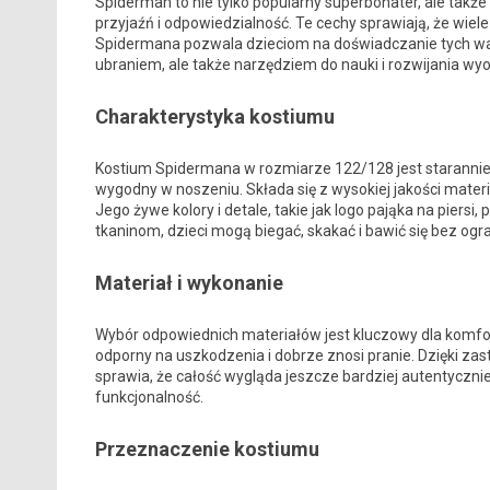
Spiderman to nie tylko popularny superbohater, ale także
przyjaźń i odpowiedzialność. Te cechy sprawiają, że wiele
Spidermana pozwala dzieciom na doświadczanie tych wart
ubraniem, ale także narzędziem do nauki i rozwijania wyo
Charakterystyka kostiumu
Kostium Spidermana w rozmiarze 122/128 jest starannie z
wygodny w noszeniu. Składa się z wysokiej jakości materi
Jego żywe kolory i detale, takie jak logo pająka na piersi
tkaninom, dzieci mogą biegać, skakać i bawić się bez ogr
Materiał i wykonanie
Wybór odpowiednich materiałów jest kluczowy dla komfor
odporny na uszkodzenia i dobrze znosi pranie. Dzięki zas
sprawia, że całość wygląda jeszcze bardziej autentycznie
funkcjonalność.
Przeznaczenie kostiumu