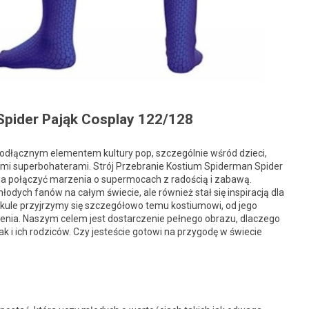
Spider Pająk Cosplay 122/128
ieodłącznym elementem kultury pop, szczególnie wśród dzieci,
nymi superbohaterami. Strój Przebranie Kostium Spiderman Spider
żna połączyć marzenia o supermocach z radością i zabawą.
młodych fanów na całym świecie, ale również stał się inspiracją dla
tykule przyjrzymy się szczegółowo temu kostiumowi, od jego
szenia. Naszym celem jest dostarczenie pełnego obrazu, dlaczego
k i ich rodziców. Czy jesteście gotowi na przygodę w świecie