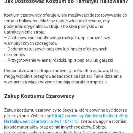
Jak Dostosować Kostium do Tematyki Halloween?
Kostium czarownicy oferuje wiele możliwości dostosowywania do
tematu Halloween. Możesz dodać własne akcesoria, aby
podkreślić oryginalność stroju. Oto kilka pomysłów na
uatrakcyjnienie stroju:
– Zastosowanie dodatkowego makijażu, np. obrażeń czy
wampirycznych szczegółów
– Dodanie sztucznych pająków lub innych efektownych
elementów
– Przygotowanie własnej różdżki, np. z papieru lub gałązki
Personalizowanie stroju czarownicy to świetna zabawa, którą
mogą wspólnie przeprowadzać rodzice i dzieci. Takie działania
wzmacniają więzi rodzinne i nadają charakter imprezie.
Zakup Kostiumu Czarownicy
Zakup kostiumu czarownicy to decyzja, która powinna być dobrze
przemyślana. Wybierając
Strój Czarownicy Wiedźma Kostium Strój
Na Halloween Czarownica 4w1 104/110
, zwróć uwagę na rozmiar,
jakość materiałów oraz opinie innych rodziców. Dobrze
przemyślany zakup zapewni radość i komfort Twojemu dziecku