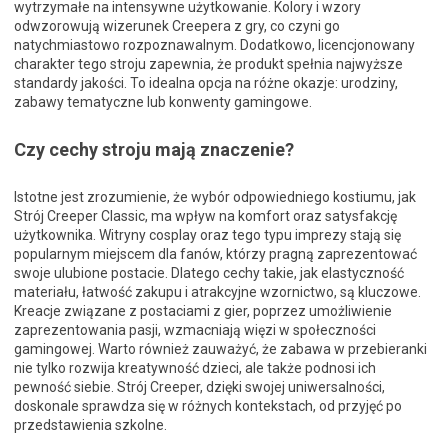
wytrzymałe na intensywne użytkowanie. Kolory i wzory
odwzorowują wizerunek Creepera z gry, co czyni go
natychmiastowo rozpoznawalnym. Dodatkowo, licencjonowany
charakter tego stroju zapewnia, że produkt spełnia najwyższe
standardy jakości. To idealna opcja na różne okazje: urodziny,
zabawy tematyczne lub konwenty gamingowe.
Czy cechy stroju mają znaczenie?
Istotne jest zrozumienie, że wybór odpowiedniego kostiumu, jak
Strój Creeper Classic, ma wpływ na komfort oraz satysfakcję
użytkownika. Witryny cosplay oraz tego typu imprezy stają się
popularnym miejscem dla fanów, którzy pragną zaprezentować
swoje ulubione postacie. Dlatego cechy takie, jak elastyczność
materiału, łatwość zakupu i atrakcyjne wzornictwo, są kluczowe.
Kreacje związane z postaciami z gier, poprzez umożliwienie
zaprezentowania pasji, wzmacniają więzi w społeczności
gamingowej. Warto również zauważyć, że zabawa w przebieranki
nie tylko rozwija kreatywność dzieci, ale także podnosi ich
pewność siebie. Strój Creeper, dzięki swojej uniwersalności,
doskonale sprawdza się w różnych kontekstach, od przyjęć po
przedstawienia szkolne.