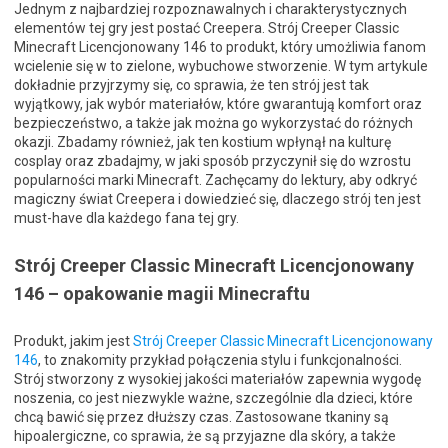
Jednym z najbardziej rozpoznawalnych i charakterystycznych
elementów tej gry jest postać Creepera. Strój Creeper Classic
Minecraft Licencjonowany 146 to produkt, który umożliwia fanom
wcielenie się w to zielone, wybuchowe stworzenie. W tym artykule
dokładnie przyjrzymy się, co sprawia, że ten strój jest tak
wyjątkowy, jak wybór materiałów, które gwarantują komfort oraz
bezpieczeństwo, a także jak można go wykorzystać do różnych
okazji. Zbadamy również, jak ten kostium wpłynął na kulturę
cosplay oraz zbadajmy, w jaki sposób przyczynił się do wzrostu
popularności marki Minecraft. Zachęcamy do lektury, aby odkryć
magiczny świat Creepera i dowiedzieć się, dlaczego strój ten jest
must-have dla każdego fana tej gry.
Strój Creeper Classic Minecraft Licencjonowany
146 – opakowanie magii Minecraftu
Produkt, jakim jest
Strój Creeper Classic Minecraft Licencjonowany
146
, to znakomity przykład połączenia stylu i funkcjonalności.
Strój stworzony z wysokiej jakości materiałów zapewnia wygodę
noszenia, co jest niezwykle ważne, szczególnie dla dzieci, które
chcą bawić się przez dłuższy czas. Zastosowane tkaniny są
hipoalergiczne, co sprawia, że są przyjazne dla skóry, a także