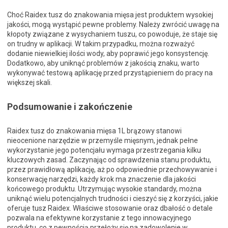
Choć Raidex tusz do znakowania mięsa jest produktem wysokiej
jakości, mogą wystąpić pewne problemy. Należy zwrócić uwagę na
kłopoty związane z wysychaniem tuszu, co powoduje, że staje się
on trudny w aplikacji. W takim przypadku, można rozważyć
dodanie niewielkiej ilości wody, aby poprawić jego konsystencję.
Dodatkowo, aby uniknąć problemów z jakością znaku, warto
wykonywać testową aplikację przed przystąpieniem do pracy na
większej skali.
Podsumowanie i zakończenie
Raidex tusz do znakowania mięsa 1L brązowy stanowi
nieocenione narzędzie w przemyśle mięsnym, jednak pełne
wykorzystanie jego potencjału wymaga przestrzegania kilku
kluczowych zasad. Zaczynając od sprawdzenia stanu produktu,
przez prawidłową aplikację, aż po odpowiednie przechowywanie i
konserwację narzędzi, każdy krok ma znaczenie dla jakości
końcowego produktu. Utrzymując wysokie standardy, można
uniknąć wielu potencjalnych trudności i cieszyć się z korzyści, jakie
oferuje tusz Raidex. Właściwe stosowanie oraz dbałość o detale
pozwala na efektywne korzystanie z tego innowacyjnego
produktu, co z pewnością przełoży się na zadowolenie w