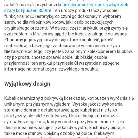
radość, na myśl przychodzi
kubek ceramiczny z pokrywką kotek
szary kot puszen 350ml
. Ten uroczy produkt łączy w sobie
funkcjonalność i estetykę, co czyni go doskonałym wyborem
zarówno dla miłośników kotów, jak i osób poszukujących
oryginalnego prezentu. W dalszej części artykułu przyjrzymy się
szczegółom, które sprawiają, że ten kubek zasługuje na uwagę.
Zbadamy jego wyjątkowy design, funkcjonalność, jakość
materiałów, a także jego zastosowanie w codziennym życiu.
Niezależnie od tego, czy jesteś zapalonym kolekcjonerem kubków,
czy po prostu chcesz sprawić sobie lub bliskiej osobie
przyjemność, ten artykuł przyniesie Ci wszystkie niezbędne
informacje na temat tego niezwykłego produktu.
Wyjątkowy design
Kubek ceramiczny z pokrywką kotek szary kot puszen wyróżnia się
unikalnym, przyjaznym wyglądem. Wysoka jakość wykonania i
starannie dobrane detale sprawiają, że kubek jest nie tylko
praktyczny, ale także estetyczny. Uroku dodaje mu obrazek
sympatycznego kota, który wzbudza pozytywne emocje. Taki
design idealnie wpasuje się w każdy wystrój kuchni czy biura, a
także może stanowić piękną ozdobę na półce. Ciekawym