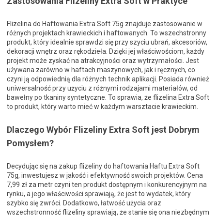
Zastosowania Flizeliny Extra Soft w Praktyce
Flizelina do Haftowania Extra Soft 75g znajduje zastosowanie w
różnych projektach krawieckich i haftowanych. To wszechstronny
produkt, który idealnie sprawdzi się przy szyciu ubrań, akcesoriów,
dekoracji wnętrz oraz rękodzieła. Dzięki jej właściwościom, każdy
projekt może zyskać na atrakcyjności oraz wytrzymałości. Jest
używana zarówno w haftach maszynowych, jak i ręcznych, co
czyni ją odpowiednią dla różnych technik aplikacji. Posiada również
uniwersalność przy użyciu z różnymi rodzajami materiałów, od
bawełny po tkaniny syntetyczne. To sprawia, że flizelina Extra Soft
to produkt, który warto mieć w każdym warsztacie krawieckim.
Dlaczego Wybór Flizeliny Extra Soft jest Dobrym
Pomysłem?
Decydując się na zakup flizeliny do haftowania Haftu Extra Soft
75g, inwestujesz w jakość i efektywność swoich projektów. Cena
7,99 zł za metr czyni ten produkt dostępnym i konkurencyjnym na
rynku, a jego właściwości sprawiają, że jest to wydatek, który
szybko się zwróci. Dodatkowo, łatwość użycia oraz
wszechstronność flizeliny sprawiają, że stanie się ona niezbędnym