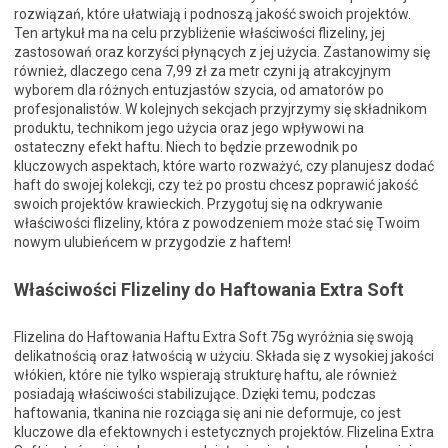
rozwiązań, które ułatwiają i podnoszą jakość swoich projektów.
Ten artykuł ma na celu przybliżenie właściwości flizeliny, jej
zastosowań oraz korzyści płynących z jej użycia. Zastanowimy się
również, dlaczego cena 7,99 zł za metr czyni ją atrakcyjnym
wyborem dla różnych entuzjastów szycia, od amatorów po
profesjonalistów. W kolejnych sekcjach przyjrzymy się składnikom
produktu, technikom jego użycia oraz jego wpływowi na
ostateczny efekt haftu. Niech to będzie przewodnik po
kluczowych aspektach, które warto rozważyć, czy planujesz dodać
haft do swojej kolekcji, czy też po prostu chcesz poprawić jakość
swoich projektów krawieckich. Przygotuj się na odkrywanie
właściwości flizeliny, która z powodzeniem może stać się Twoim
nowym ulubieńcem w przygodzie z haftem!
Właściwości Flizeliny do Haftowania Extra Soft
Flizelina do Haftowania Haftu Extra Soft 75g wyróżnia się swoją
delikatnością oraz łatwością w użyciu. Składa się z wysokiej jakości
włókien, które nie tylko wspierają strukturę haftu, ale również
posiadają właściwości stabilizujące. Dzięki temu, podczas
haftowania, tkanina nie rozciąga się ani nie deformuje, co jest
kluczowe dla efektownych i estetycznych projektów. Flizelina Extra