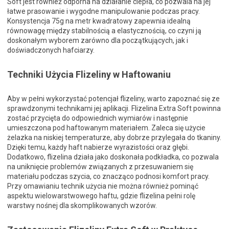
Soft jest również odporna na działanie ciepła, co pozwala na jej
łatwe prasowanie i wygodne manipulowanie podczas pracy.
Konsystencja 75g na metr kwadratowy zapewnia idealną
równowagę między stabilnością a elastycznością, co czyni ją
doskonałym wyborem zarówno dla początkujących, jak i
doświadczonych hafciarzy.
Techniki Użycia Flizeliny w Haftowaniu
Aby w pełni wykorzystać potencjał flizeliny, warto zapoznać się ze
sprawdzonymi technikami jej aplikacji. Flizelina Extra Soft powinna
zostać przycięta do odpowiednich wymiarów i następnie
umieszczona pod haftowanym materiałem. Zaleca się użycie
żelazka na niskiej temperaturze, aby dobrze przylegała do tkaniny.
Dzięki temu, każdy haft nabierze wyrazistości oraz głębi.
Dodatkowo, flizelina działa jako doskonała podkładka, co pozwala
na uniknięcie problemów związanych z przesuwaniem się
materiału podczas szycia, co znacząco podnosi komfort pracy.
Przy omawianiu technik użycia nie można również pominąć
aspektu wielowarstwowego haftu, gdzie flizelina pełni rolę
warstwy nośnej dla skomplikowanych wzorów.