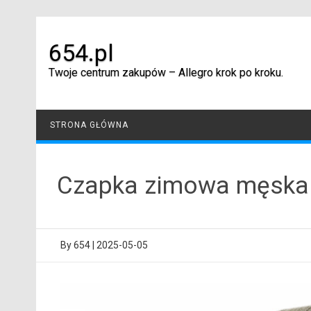
Skip
to
content
654.pl
Twoje centrum zakupów – Allegro krok po kroku.
STRONA GŁÓWNA
Czapka zimowa męska 
By
654
|
2025-05-05