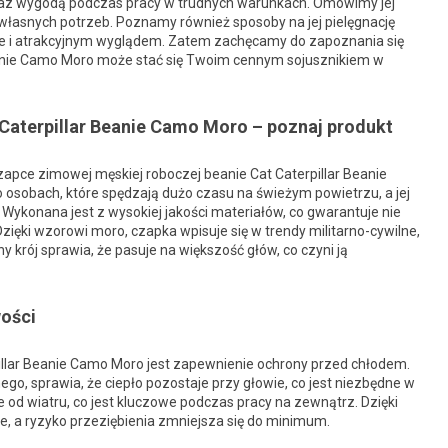
az wygodą podczas pracy w trudnych warunkach. Omówimy jej
o własnych potrzeb. Poznamy również sposoby na jej pielęgnację
m, ale i atrakcyjnym wyglądem. Zatem zachęcamy do zapoznania się
Beanie Camo Moro może stać się Twoim cennym sojusznikiem w
aterpillar Beanie Camo Moro – poznaj produkt
zapce zimowej męskiej roboczej beanie Cat Caterpillar Beanie
osobach, które spędzają dużo czasu na świeżym powietrzu, a jej
Wykonana jest z wysokiej jakości materiałów, co gwarantuje nie
zięki wzorowi moro, czapka wpisuje się w trendy militarno-cywilne,
y krój sprawia, że pasuje na większość głów, co czyni ją
ości
illar Beanie Camo Moro jest zapewnienie ochrony przed chłodem.
ego, sprawia, że ciepło pozostaje przy głowie, co jest niezbędne w
od wiatru, co jest kluczowe podczas pracy na zewnątrz. Dzięki
e, a ryzyko przeziębienia zmniejsza się do minimum.