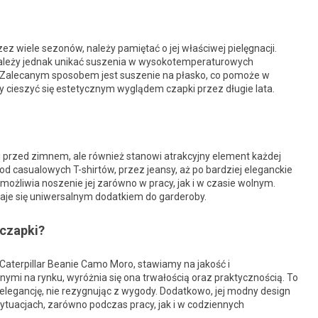
z wiele sezonów, należy pamiętać o jej właściwej pielęgnacji.
. Należy jednak unikać suszenia w wysokotemperaturowych
 Zalecanym sposobem jest suszenie na płasko, co pomoże w
cieszyć się estetycznym wyglądem czapki przez długie lata.
i przed zimnem, ale również stanowi atrakcyjny element każdej
 od casualowych T-shirtów, przez jeansy, aż po bardziej eleganckie
umożliwia noszenie jej zarówno w pracy, jak i w czasie wolnym.
staje się uniwersalnym dodatkiem do garderoby.
czapki?
aterpillar Beanie Camo Moro, stawiamy na jakość i
mi na rynku, wyróżnia się ona trwałością oraz praktycznością. To
i elegancję, nie rezygnując z wygody. Dodatkowo, jej modny design
 sytuacjach, zarówno podczas pracy, jak i w codziennych