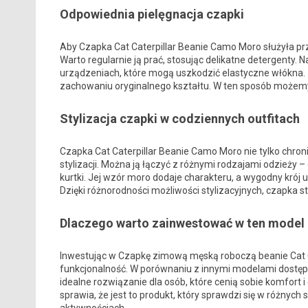
Odpowiednia pielęgnacja czapki
Aby Czapka Cat Caterpillar Beanie Camo Moro służyła prze
Warto regularnie ją prać, stosując delikatne detergenty
urządzeniach, które mogą uszkodzić elastyczne włókna.
zachowaniu oryginalnego kształtu. W ten sposób możemy 
Stylizacja czapki w codziennych outfitach
Czapka Cat Caterpillar Beanie Camo Moro nie tylko chron
stylizacji. Można ją łączyć z różnymi rodzajami odzieży –
kurtki. Jej wzór moro dodaje charakteru, a wygodny krój 
Dzięki różnorodności możliwości stylizacyjnych, czapka 
Dlaczego warto zainwestować w ten model 
Inwestując w Czapkę zimową męską roboczą beanie Cat C
funkcjonalność. W porównaniu z innymi modelami dostępny
idealne rozwiązanie dla osób, które cenią sobie komfort 
sprawia, że jest to produkt, który sprawdzi się w różnych