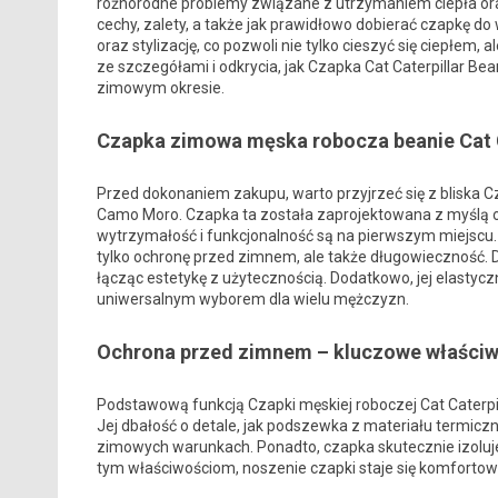
różnorodne problemy związane z utrzymaniem ciepła or
cechy, zalety, a także jak prawidłowo dobierać czapkę d
oraz stylizację, co pozwoli nie tylko cieszyć się ciepłe
ze szczegółami i odkrycia, jak Czapka Cat Caterpillar 
zimowym okresie.
Czapka zimowa męska robocza beanie Cat C
Przed dokonaniem zakupu, warto przyjrzeć się z bliska C
Camo Moro. Czapka ta została zaprojektowana z myślą o 
wytrzymałość i funkcjonalność są na pierwszym miejscu. 
tylko ochronę przed zimnem, ale także długowieczność. D
łącząc estetykę z użytecznością. Dodatkowo, jej elastyczn
uniwersalnym wyborem dla wielu mężczyzn.
Ochrona przed zimnem – kluczowe właściw
Podstawową funkcją Czapki męskiej roboczej Cat Caterp
Jej dbałość o detale, jak podszewka z materiału termiczn
zimowych warunkach. Ponadto, czapka skutecznie izoluje 
tym właściwościom, noszenie czapki staje się komfortow