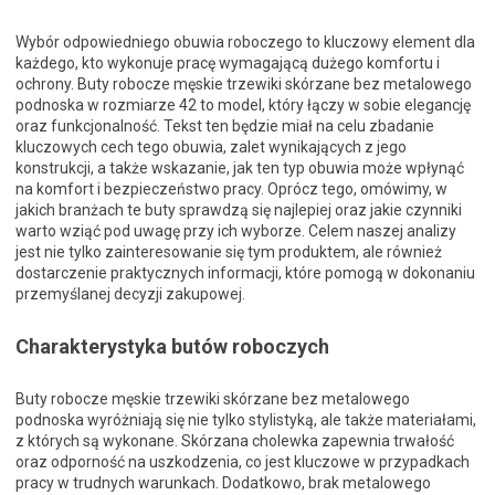
Wybór odpowiedniego obuwia roboczego to kluczowy element dla
każdego, kto wykonuje pracę wymagającą dużego komfortu i
ochrony. Buty robocze męskie trzewiki skórzane bez metalowego
podnoska w rozmiarze 42 to model, który łączy w sobie elegancję
oraz funkcjonalność. Tekst ten będzie miał na celu zbadanie
kluczowych cech tego obuwia, zalet wynikających z jego
konstrukcji, a także wskazanie, jak ten typ obuwia może wpłynąć
na komfort i bezpieczeństwo pracy. Oprócz tego, omówimy, w
jakich branżach te buty sprawdzą się najlepiej oraz jakie czynniki
warto wziąć pod uwagę przy ich wyborze. Celem naszej analizy
jest nie tylko zainteresowanie się tym produktem, ale również
dostarczenie praktycznych informacji, które pomogą w dokonaniu
przemyślanej decyzji zakupowej.
Charakterystyka butów roboczych
Buty robocze męskie trzewiki skórzane bez metalowego
podnoska wyróżniają się nie tylko stylistyką, ale także materiałami,
z których są wykonane. Skórzana cholewka zapewnia trwałość
oraz odporność na uszkodzenia, co jest kluczowe w przypadkach
pracy w trudnych warunkach. Dodatkowo, brak metalowego