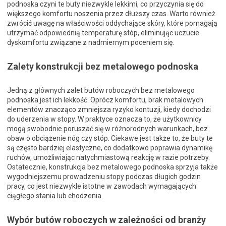
podnoska czyni te buty niezwykle lekkimi, co przyczynia się do
większego komfortu noszenia przez dłuższy czas. Warto również
zwrócić uwagę na właściwości oddychające skóry, które pomagają
utrzymać odpowiednią temperaturę stóp, eliminując uczucie
dyskomfortu związane z nadmiernym poceniem się.
Zalety konstrukcji bez metalowego podnoska
Jedną z głównych zalet butów roboczych bez metalowego
podnoska jest ich lekkość. Oprócz komfortu, brak metalowych
elementów znacząco zmniejsza ryzyko kontuzji, kiedy dochodzi
do uderzenia w stopy. W praktyce oznacza to, że użytkownicy
mogą swobodnie poruszać się w różnorodnych warunkach, bez
obaw o obciążenie nóg czy stóp. Ciekawe jest także to, że buty te
są często bardziej elastyczne, co dodatkowo poprawia dynamikę
ruchów, umożliwiając natychmiastową reakcję w razie potrzeby.
Ostatecznie, konstrukcja bez metalowego podnoska sprzyja także
wygodniejszemu prowadzeniu stopy podczas długich godzin
pracy, co jest niezwykle istotne w zawodach wymagających
ciągłego stania lub chodzenia.
Wybór butów roboczych w zależności od branży