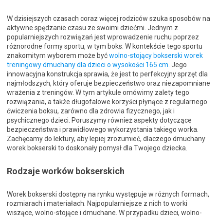
W dzisiejszych czasach coraz więcej rodziców szuka sposobów na
aktywne spędzanie czasu ze swoimi dziećmi. Jednym z
popularniejszych rozwiązań jest wprowadzenie ruchu poprzez
różnorodne formy sportu, w tym boks. W kontekście tego sportu
znakomitym wyborem może być
wolno-stojący bokserski worek
treningowy dmuchany dla dzieci o wysokości 165 cm
. Jego
innowacyjna konstrukcja sprawia, że jest to perfekcyjny sprzęt dla
najmłodszych, który oferuje bezpieczeństwo oraz niezapomniane
wrażenia z treningów. W tym artykule omówimy zalety tego
rozwiązania, a także długofalowe korzyści płynące z regularnego
ćwiczenia boksu, zarówno dla zdrowia fizycznego, jak i
psychicznego dzieci. Poruszymy również aspekty dotyczące
bezpieczeństwa i prawidłowego wykorzystania takiego worka.
Zachęcamy do lektury, aby lepiej zrozumieć, dlaczego dmuchany
worek bokserski to doskonały pomysł dla Twojego dziecka.
Rodzaje worków bokserskich
Worek bokserski dostępny na rynku występuje w różnych formach,
rozmiarach i materiałach. Najpopularniejsze z nich to worki
wiszące, wolno-stojące i dmuchane. W przypadku dzieci, wolno-