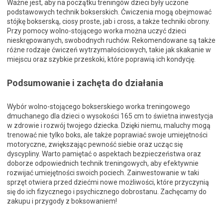
Ważne jest, aby na początku treningów dzieci były uczone
podstawowych technik bokserskich. Ćwiczenia mogą obejmować
stójkę bokserską, ciosy proste, jab i cross, a także techniki obrony.
Przy pomocy wolno-stojącego worka można uczyć dzieci
nieskrępowanych, swobodnych ruchów. Rekomendowane są także
różne rodzaje ćwiczeń wytrzymałościowych, takie jak skakanie w
miejscu oraz szybkie przeskoki, które poprawią ich kondycję.
Podsumowanie i zachęta do działania
Wybór wolno-stojącego bokserskiego worka treningowego
dmuchanego dla dzieci o wysokości 165 cm to świetna inwestycja
w zdrowie i rozwój twojego dziecka. Dzięki niemu, maluchy mogą
trenować nie tylko boks, ale także poprawiać swoje umiejętności
motoryczne, zwiększając pewność siebie oraz ucząc się
dyscypliny. Warto pamiętać o aspektach bezpieczeństwa oraz
doborze odpowiednich technik treningowych, aby efektywnie
rozwijać umiejętności swoich pociech. Zainwestowanie w taki
sprzęt otwiera przed dziećmi nowe możliwości, które przyczynią
się do ich fizycznego i psychicznego dobrostanu. Zachęcamy do
zakupu i przygody z boksowaniem!