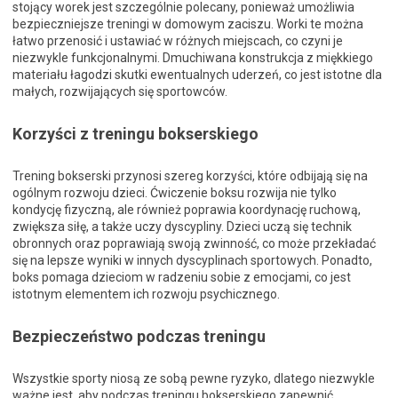
stojący worek jest szczególnie polecany, ponieważ umożliwia
bezpieczniejsze treningi w domowym zaciszu. Worki te można
łatwo przenosić i ustawiać w różnych miejscach, co czyni je
niezwykle funkcjonalnymi. Dmuchiwana konstrukcja z miękkiego
materiału łagodzi skutki ewentualnych uderzeń, co jest istotne dla
małych, rozwijających się sportowców.
Korzyści z treningu bokserskiego
Trening bokserski przynosi szereg korzyści, które odbijają się na
ogólnym rozwoju dzieci. Ćwiczenie boksu rozwija nie tylko
kondycję fizyczną, ale również poprawia koordynację ruchową,
zwiększa siłę, a także uczy dyscypliny. Dzieci uczą się technik
obronnych oraz poprawiają swoją zwinność, co może przekładać
się na lepsze wyniki w innych dyscyplinach sportowych. Ponadto,
boks pomaga dzieciom w radzeniu sobie z emocjami, co jest
istotnym elementem ich rozwoju psychicznego.
Bezpieczeństwo podczas treningu
Wszystkie sporty niosą ze sobą pewne ryzyko, dlatego niezwykle
ważne jest, aby podczas treningu bokserskiego zapewnić