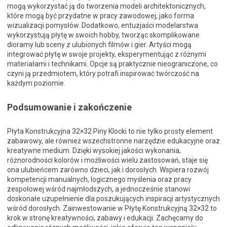
mogą wykorzystać ją do tworzenia modeli architektonicznych,
które mogą być przydatne w pracy zawodowej, jako forma
wizualizacji pomysłów. Dodatkowo, entuzjaści modelarstwa
wykorzystują płytę w swoich hobby, tworząc skomplikowane
dioramy lub sceny z ulubionych filmów i gier. Artyści mogą
integrować płytę w swoje projekty, eksperymentując z różnymi
materiałami i technikami. Opcje są praktycznie nieograniczone, co
czyni ją przedmiotem, który potrafi inspirować twórczość na
każdym poziomie.
Podsumowanie i zakończenie
Płyta Konstrukcyjna 32×32 Piny Klocki to nie tylko prosty element
zabawowy, ale również wszechstronne narzędzie edukacyjne oraz
kreatywne medium. Dzięki wysokiej jakości wykonania,
różnorodności kolorów i możliwości wielu zastosowań, staje się
ona ulubieńcem zarówno dzieci, jak i dorosłych. Wspiera rozwój
kompetencji manualnych, logicznego myślenia oraz pracy
zespołowej wśród najmłodszych, a jednocześnie stanowi
doskonałe uzupełnienie dla poszukujących inspiracji artystycznych
wśród dorosłych. Zainwestowanie w Płytę Konstrukcyjną 32×32 to
krok w stronę kreatywności, zabawy i edukacji. Zachęcamy do