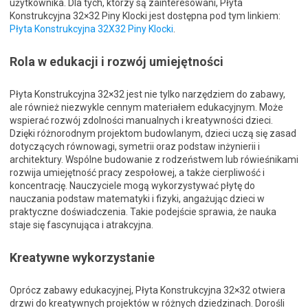
użytkownika. Dla tych, którzy są zainteresowani, Płyta
Konstrukcyjna 32×32 Piny Klocki jest dostępna pod tym linkiem:
Płyta Konstrukcyjna 32X32 Piny Klocki
.
Rola w edukacji i rozwój umiejętności
Płyta Konstrukcyjna 32×32 jest nie tylko narzędziem do zabawy,
ale również niezwykle cennym materiałem edukacyjnym. Może
wspierać rozwój zdolności manualnych i kreatywności dzieci.
Dzięki różnorodnym projektom budowlanym, dzieci uczą się zasad
dotyczących równowagi, symetrii oraz podstaw inżynierii i
architektury. Wspólne budowanie z rodzeństwem lub rówieśnikami
rozwija umiejętność pracy zespołowej, a także cierpliwość i
koncentrację. Nauczyciele mogą wykorzystywać płytę do
nauczania podstaw matematyki i fizyki, angażując dzieci w
praktyczne doświadczenia. Takie podejście sprawia, że nauka
staje się fascynująca i atrakcyjna.
Kreatywne wykorzystanie
Oprócz zabawy edukacyjnej, Płyta Konstrukcyjna 32×32 otwiera
drzwi do kreatywnych projektów w różnych dziedzinach. Dorośli