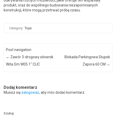
odkrywania różnych możliwości, jakie oferuje ten wspaniały
produkt, oraz do wspólnego budowania niezapomnianych
konstrukcji, które mogą przetrwać próbę czasu.
Category:
Toys
Post navigation
←
Zawór 3-drogowy siłownik
Blokada Parkingowa Słupek
Wita Sm W05 1″ CLIC
Zapora 60 CM
→
Dodaj komentarz
Musisz się
zalogować
, aby móc dodać komentarz.
Szukaj