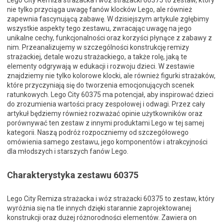
Lego City Remiza strażacka i wóz strażacki 60375 to zestaw, który
nie tylko przyciąga uwagę fanów klocków Lego, ale również
zapewnia fascynującą zabawę. W dzisiejszym artykule zgłębimy
wszystkie aspekty tego zestawu, zwracając uwagę na jego
unikalne cechy, funkcjonalności oraz korzyści płynące z zabawy z
nim. Przeanalizujemy w szczególności konstrukcję remizy
strażackiej, detale wozu strażackiego, a także rolę, jaką te
elementy odgrywają w edukacji i rozwoju dzieci. W zestawie
znajdziemy nie tylko kolorowe klocki, ale również figurki strażaków,
które przyczyniają się do tworzenia emocjonujących scenek
ratunkowych. Lego City 60375 ma potencjał, aby inspirować dzieci
do zrozumienia wartości pracy zespołowej i odwagi. Przez cały
artykuł będziemy również rozważać opinie użytkowników oraz
porównywać ten zestaw z innymi produktami Lego w tej samej
kategorii. Naszą podróż rozpoczniemy od szczegółowego
omówienia samego zestawu, jego komponentów i atrakcyjności
dla młodszych i starszych fanów Lego.
Charakterystyka zestawu 60375
Lego City Remiza strażacka i wóz strażacki 60375 to zestaw, który
wyróżnia się na tle innych dzięki starannie zaprojektowanej
konstrukcji oraz dużej różnorodności elementów. Zawiera on