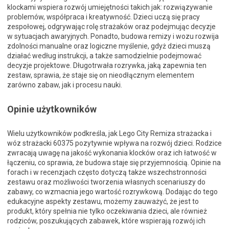
klockami wspiera rozwój umiejętności takich jak: rozwiązywanie
problemów, współpraca i kreatywność. Dzieci uczą się pracy
zespołowej, odgrywając rolę strażaków oraz podejmując decyzje
w sytuacjach awaryjnych. Ponadto, budowa remizy i wozu rozwija
zdolności manualne oraz logiczne myślenie, gdyż dzieci muszą
działać według instrukcji, a także samodzielnie podejmować
decyzje projektowe. Długotrwała rozrywka, jaką zapewnia ten
zestaw, sprawia, że staje się on nieodłącznym elementem
zarówno zabaw, jak i procesu nauki.
Opinie użytkowników
Wielu użytkowników podkreśla, jak Lego City Remiza strażacka i
wóz strażacki 60375 pozytywnie wpływa na rozwój dzieci. Rodzice
zwracają uwagę na jakość wykonania klocków oraz ich łatwość w
łączeniu, co sprawia, że budowa staje się przyjemnością. Opinie na
forach i w recenzjach często dotyczą także wszechstronności
zestawu oraz możliwości tworzenia własnych scenariuszy do
zabawy, co wzmacnia jego wartość rozrywkową. Dodając do tego
edukacyjne aspekty zestawu, możemy zauważyć, że jest to
produkt, który spełnia nie tylko oczekiwania dzieci, ale również
rodziców, poszukujących zabawek, które wspierają rozwój ich