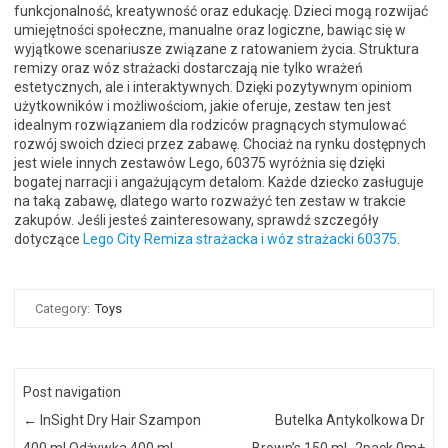
funkcjonalność, kreatywność oraz edukację. Dzieci mogą rozwijać
umiejętności społeczne, manualne oraz logiczne, bawiąc się w
wyjątkowe scenariusze związane z ratowaniem życia. Struktura
remizy oraz wóz strażacki dostarczają nie tylko wrażeń
estetycznych, ale i interaktywnych. Dzięki pozytywnym opiniom
użytkowników i możliwościom, jakie oferuje, zestaw ten jest
idealnym rozwiązaniem dla rodziców pragnących stymulować
rozwój swoich dzieci przez zabawę. Chociaż na rynku dostępnych
jest wiele innych zestawów Lego, 60375 wyróżnia się dzięki
bogatej narracji i angażującym detalom. Każde dziecko zasługuje
na taką zabawę, dlatego warto rozważyć ten zestaw w trakcie
zakupów. Jeśli jesteś zainteresowany, sprawdź szczegóły
dotyczące
Lego City Remiza strażacka i wóz strażacki 60375
.
Category:
Toys
Post navigation
←
InSight Dry Hair Szampon
Butelka Antykolkowa Dr
400 ml Odżywka 400 ml
Brown’s 150 ml -2pack 0m+