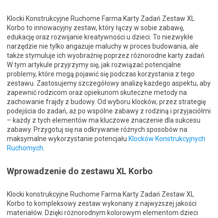
Klocki Konstrukcyjne Ruchome Farma Karty Zadań Zestaw XL
Korbo to innowacyjny zestaw, który łączy w sobie zabawę,
edukację oraz rozwijanie kreatywności u dzieci. To niezwykłe
narzędzie nie tylko angażuje maluchy w proces budowania, ale
także stymuluje ich wyobraźnię poprzez różnorodne karty zadań.
W tym artykule przyjrzymy się, jak rozwiązać potencjalne
problemy, które mogą pojawić się podczas korzystania z tego
zestawu. Zastosujemy szczegółowy analizę każdego aspektu, aby
zapewnić rodzicom oraz opiekunom skuteczne metody na
zachowanie frajdy z budowy. Od wyboru klocków, przez strategię
podejścia do zadań, aż po wspólne zabawy z rodziną i przyjaciółmi
– każdy z tych elementów ma kluczowe znaczenie dla sukcesu
zabawy. Przygotuj się na odkrywanie różnych sposobów na
maksymalne wykorzystanie potencjału
Klocków Konstrukcyjnych
Ruchomych
.
Wprowadzenie do zestawu XL Korbo
Klocki konstrukcyjne Ruchome Farma Karty Zadań Zestaw XL
Korbo to kompleksowy zestaw wykonany z najwyższej jakości
materiałów. Dzięki różnorodnym kolorowym elementom dzieci