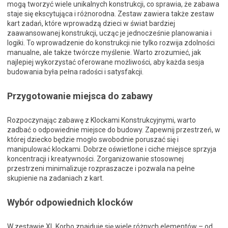
mogą tworzyć wiele unikalnych konstrukcji, co sprawia, że zabawa
staje się ekscytująca i różnorodna. Zestaw zawiera także zestaw
kart zadań, które wprowadzą dzieci w świat bardziej
zaawansowanej konstrukcji, ucząc je jednocześnie planowania i
logiki. To wprowadzenie do konstrukcji nie tylko rozwija zdolności
manualne, ale także twórcze myślenie. Warto zrozumieć, jak
najlepiej wykorzystać oferowane możliwości, aby każda sesja
budowania była pełna radości i satysfakcji.
Przygotowanie miejsca do zabawy
Rozpoczynając zabawę z Klockami Konstrukcyjnymi, warto
zadbać o odpowiednie miejsce do budowy. Zapewnij przestrzeń, w
której dziecko będzie mogło swobodnie poruszać się i
manipulować klockami. Dobrze oświetlone i ciche miejsce sprzyja
koncentracji i kreatywności. Zorganizowanie stosownej
przestrzeni minimalizuje rozpraszacze i pozwala na pełne
skupienie na zadaniach z kart.
Wybór odpowiednich klocków
W zestawie XL Korbo znajduje się wiele różnych elementów – od