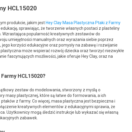
army HCL15020
ym produkcie, jakim jest
Hey Clay Masa Plastyczna Ptaki z Farmy
 edukację, sprawiając, że tworzenie własnych postaci z plasteliny
łych. Wzrastająca popularność kreatywnych zestawów do
ozwoju umiejętności manualnych oraz wyrażania siebie poprzez
 jego korzyści edukacyjne oraz pomysły na zabawę i rozwijanie
 plastyczna może wspierać rozwój dziecka oraz tworzyć niezwykłe
nie fascynujących możliwości, jakie oferuje Hey Clay, oraz na
 z Farmy HCL15020?
jątkowy zestaw do modelowania, stworzony z myślą o
y masy plastycznej, które są łatwe do formowania, a ich
ptaków z farmy. Co więcej, masa plastyczna jest bezpieczna i
 Połączenie kreatywnych elementów z edukacyjnymi sprawia, że
ąca. Użytkownicy mogą śledzić instrukcje lub wykazać się własną
dukacyjnych zabawek.
ay