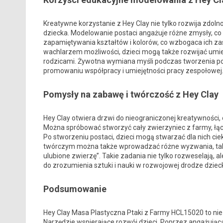
Kreatywne korzystanie z Hey Clay nie tylko rozwija zdol
dziecka. Modelowanie postaci angażuje różne zmysły, co
zapamiętywania kształtów i kolorów, co wzbogaca ich za
wachlarzem możliwości, dzieci mogą także rozwijać umiej
rodzicami. Żywotna wymiana myśli podczas tworzenia p
promowaniu współpracy i umiejętności pracy zespołowej
Pomysły na zabawę i twórczość z Hey Clay
Hey Clay otwiera drzwi do nieograniczonej kreatywności
Można spróbować stworzyć cały zwierzyniec z farmy, łącząc
Po stworzeniu postaci, dzieci mogą stwarzać dla nich ciek
twórczym można także wprowadzać różne wyzwania, takie 
ulubione zwierzę”. Takie zadania nie tylko rozweselają, 
do zrozumienia sztuki i nauki w rozwojowej drodze dziec
Podsumowanie
Hey Clay Masa Plastyczna Ptaki z Farmy HCL15020 to nie
Narzędzie wspierające rozwój dzieci. Poprzez angażując