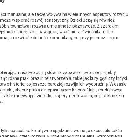
ności manualne, ale także wpływa na wiele innych aspektów rozwoju
 może wspierać rozwój sensoryczny. Dzieci uczą się również
sób słownictwa i rozwija umiejętności poznawcze. Z szerokim
ętności społeczne, bawiąc się wspólnie z rówieśnikami lub
omaga rozwijać zdolności komunikacyjne, przy jednoczesnym
.
, oferując mnóstwo pomysłów na zabawne i twórcze projekty.
 różne ptaki oraz inne stworzenia, takie jak kury, gęsi czy indyki.
awe historie, co jeszcze bardziej rozwija ich wyobraźnię. W czasie
jak: „stwórz ptaka o niepasującym kolorze” lub „zbuduj swoje
ale także motywują dzieci do eksperymentowania, co jest kluczem
ka.
 tylko sposób na kreatywne spędzanie wolnego czasu, ale także
ą zabawę, dzieci rozwijają umiejętności manualne, wzmocnienia