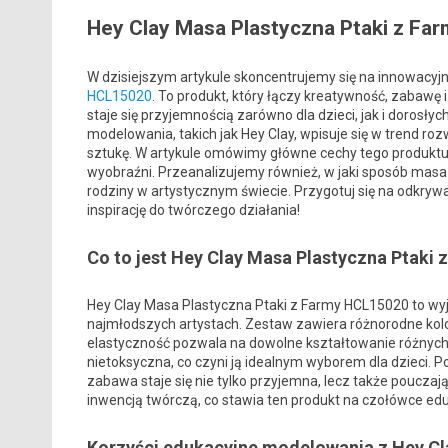
Hey Clay Masa Plastyczna Ptaki z F
W dzisiejszym artykule skoncentrujemy się na innowacyjn
HCL15020
. To produkt, który łączy kreatywność, zabawę i
staje się przyjemnością zarówno dla dzieci, jak i doros
modelowania, takich jak Hey Clay, wpisuje się w trend r
sztukę. W artykule omówimy główne cechy tego produktu,
wyobraźni. Przeanalizujemy również, w jaki sposób masa
rodziny w artystycznym świecie. Przygotuj się na odkrywa
inspirację do twórczego działania!
Co to jest Hey Clay Masa Plastyczna Ptaki
Hey Clay Masa Plastyczna Ptaki z Farmy HCL15020 to wy
najmłodszych artystach. Zestaw zawiera różnorodne kolor
elastyczność pozwala na dowolne kształtowanie różnych 
nietoksyczna, co czyni ją idealnym wyborem dla dzieci.
zabawa staje się nie tylko przyjemna, lecz także pouczaj
inwencją twórczą, co stawia ten produkt na czołówce e
Korzyści edukacyjne modelowania z Hey Cl