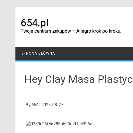
Skip
to
content
654.pl
Twoje centrum zakupów – Allegro krok po kroku.
STRONA GŁÓWNA
Hey Clay Masa Plastyc
By
654
|
2025-08-27