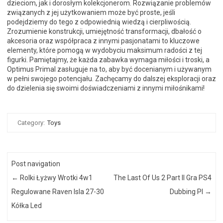
dzieciom, jak i dorosłym kolekcjonerom. Rozwiązanie problemów
związanych z jej użytkowaniem może być proste, jeśli
podejdziemy do tego z odpowiednią wiedzą i cierpliwością.
Zrozumienie konstrukcji, umiejętność transformacji, dbałość o
akcesoria oraz współpraca z innymi pasjonatami to kluczowe
elementy, które pomogą w wydobyciu maksimum radości z tej
figurki. Pamiętajmy, że każda zabawka wymaga miłości i troski, a
Optimus Primal zasługuje na to, aby być docenianym i używanym
w pełni swojego potencjału. Zachęcamy do dalszej eksploracji oraz
do dzielenia się swoimi doświadczeniami z innymi miłośnikami!
Category:
Toys
Post navigation
←
Rolki Łyżwy Wrotki 4w1
The Last Of Us 2 Part II Gra PS4
Regulowane Raven Isla 27-30
Dubbing Pl
→
Kółka Led