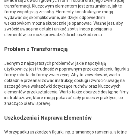
składa się z dwóch głównych form: robota oraz jego zwierzęcej
transformacji. Kluczowym elementem jest zrozumienie, jak te
formy współgrają ze sobą. Elementy konstrukcyjne mogą
wydawać się skomplikowane, ale dzięki odpowiednim
wskazówkom można skutecznie je opanować. Ważne jest, aby
zwrócić uwagę na detale i unikać zbyt silnego pociągania
elementów, co może prowadzić do ich uszkodzenia.
Problem z Transformacją
Jednym z najczęstszych problemów, jakie napotykają
użytkownicy, jest trudność w poprawnym przekształceniu figurki z
formy robota do formy zwierzęcej. Aby to zniwelować, warto
dokładnie przeanalizować instrukcję obsługi i zwrócić uwagę na
szczegółowe wskazówki dotyczące ruchów oraz kluczowych
elementów przekształcenia. Warto także obejrzeć dostępne filmy
instruktażowe, które mogą pokazać cały proces w praktyce, co
znacząco ułatwi sprawę.
Uszkodzenia i Naprawa Elementów
W przypadku uszkodzeń figurki, np. złamanego ramienia, istotne