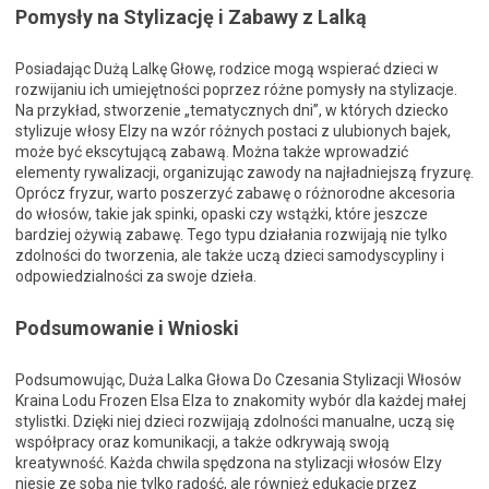
Pomysły na Stylizację i Zabawy z Lalką
Posiadając Dużą Lalkę Głowę, rodzice mogą wspierać dzieci w
rozwijaniu ich umiejętności poprzez różne pomysły na stylizacje.
Na przykład, stworzenie „tematycznych dni”, w których dziecko
stylizuje włosy Elzy na wzór różnych postaci z ulubionych bajek,
może być ekscytującą zabawą. Można także wprowadzić
elementy rywalizacji, organizując zawody na najładniejszą fryzurę.
Oprócz fryzur, warto poszerzyć zabawę o różnorodne akcesoria
do włosów, takie jak spinki, opaski czy wstążki, które jeszcze
bardziej ożywią zabawę. Tego typu działania rozwijają nie tylko
zdolności do tworzenia, ale także uczą dzieci samodyscypliny i
odpowiedzialności za swoje dzieła.
Podsumowanie i Wnioski
Podsumowując, Duża Lalka Głowa Do Czesania Stylizacji Włosów
Kraina Lodu Frozen Elsa Elza to znakomity wybór dla każdej małej
stylistki. Dzięki niej dzieci rozwijają zdolności manualne, uczą się
współpracy oraz komunikacji, a także odkrywają swoją
kreatywność. Każda chwila spędzona na stylizacji włosów Elzy
niesie ze sobą nie tylko radość, ale również edukację przez