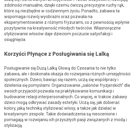
zdolności manualne, dzięki czemu ćwiczą precyzyjne ruchy rąk,
które są niezbędne w codziennym życiu. Ponadto, zabawa ta
wspomaga rozwój wyobraźni oraz pozwala na
eksperymentowanie z różnymi fryzurami, co z pewnością wpłynie
pozytywnie na kreatywność młodych twórców. Własnoręczne
stylizowanie włosów daje dzieciom poczucie satysfakcji i
osiągnięcia.
Korzyści Płynące z Posługiwania się Lalką
Posługiwanie się Dużą Lalką Głową do Czesania to nie tylko
zabawa, ale i doskonała okazja do rozwijania różnych umiejętności
społecznych. Dzieci, bawiąc się razem, uczą się współpracy i
dzielenia się pomysłami. Organizowanie „salonów fryzjerskich” dla
swoich przyjaciół pozwala na praktykowanie komunikacji i
budowanie relacji interpersonalnych. Co więcej, w trakcie zabawy
dzieci mogą odkrywać zasady estetyki. Uczą się, jak dobierać
kolory, jaką techniką stylizować włosy, a także jak działać w
kreatywnym zespole. Takie doświadczenia są nieocenione i
pomagają w rozwijaniu ich przyszłych pasji związanych z modą i
stylizacją.