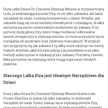
Duża Lalka Głowa Do Czesania Stylizacji Włosów w motywie Krainy
Lodu, przedstawiająca postać Elzy, to nie tylko zabawka, ale także
narzędzie do nauki i rozwoju kreatywności u dzieci. W dobie, gdy
zabawki stają się coraz bardziej interaktywne i rozwijające, ta lalka
wyróżnia się swoim uniwersalnym podejściem do zabawy. Przy
pomocy dużej głowy Elzy dzieci mają możliwość odkrywania
swoich umiejętności w stylizacji włosów, co może przyczynić się do
rozwijania ich wyobraźni oraz zdolności manualnych. W artykule
tym przyjrzymy się, jak zabawa z tą lalką może wpłynąć na rozwój
małych artystów, jakie korzyści płyną z jej posiadania oraz jakie
metody wykorzystać w edukacji przez zabawę. Poznamy również
kilka pomysłów na stylizację, które mogą inspirować młodych
stylistów.
Dlaczego Lalka Elza jest Idealnym Narzędziem dla
Dzieci
Duża Lalka Głowa Do Czesania Stylizacji Włosów Kraina Lodu
Frozen Elsa Elza to więcej niż tylko zabawka; to doskonałe
narzędzie do nauki. Dzieci, bawiąc się w stylizację włosów Elzy,
uczą się różnorodnych umiejętności. Przede wszystkim, rozwijają