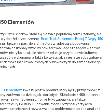
 450 Elementów
y użyciu klocków stała się nie tylko popularną formą zabawy, ale
 wyobraźni przestrzennej.
Brick Trick Sukiennice Buduj Z Cegły 450
a i łączenia pasji do architectury z radością z budowania.
, stanowią doskonały wzór, by odwzorować jego szczegóły w formie
tów, nie tylko bawi, ale również edukuje przy budowie kultowej
zczegóły wykonania, a także korzyści, jakie niesie ze sobą zabawa
ck Trick może inspirować młodych budowniczych do samodzielnego
hnicznych.
 450 Elementów
, inwestujesz w produkt, który łączy przyjemność z
ny zarówno dla dzieci, jak i dorosłych. Składa się z 450 starannie
ryginalnych Sukiennic. To nie tylko zabawka, ale także
architektury i kultury. Budowanie modeli przynosi korzyści w
oprawia umiejętności rozwiązywania problemów poprzez analizę i