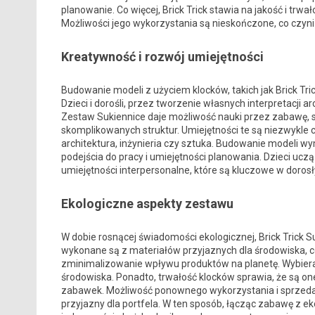
planowanie. Co więcej, Brick Trick stawia na jakość i trw
Możliwości jego wykorzystania są nieskończone, co czyn
Kreatywność i rozwój umiejętności
Budowanie modeli z użyciem klocków, takich jak Brick Tri
Dzieci i dorośli, przez tworzenie własnych interpretacji
Zestaw Sukiennice daje możliwość nauki przez zabawę,
skomplikowanych struktur. Umiejętności te są niezwykle 
architektura, inżynieria czy sztuka. Budowanie modeli wy
podejścia do pracy i umiejętności planowania. Dzieci ucz
umiejętności interpersonalne, które są kluczowe w dorosł
Ekologiczne aspekty zestawu
W dobie rosnącej świadomości ekologicznej, Brick Trick 
wykonane są z materiałów przyjaznych dla środowiska, co
zminimalizowanie wpływu produktów na planetę. Wybiera
środowiska. Ponadto, trwałość klocków sprawia, że są one
zabawek. Możliwość ponownego wykorzystania i sprzedaży
przyjazny dla portfela. W ten sposób, łącząc zabawę z 