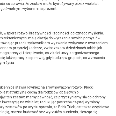
ałość, co sprawia, że zestaw może być używany przez wiele lat.
i go świetnym wyborem na prezent.
ck, wspiera rozwój kreatywności i zdolności logicznego myślenia.
 architektonicznych, mają okazję do wyrażania swoich pomysłów.
 stawiając przed użytkownikiem wyzwania związane z tworzeniem
cenne w przyszłej karierze, zwłaszcza w dziedzinach takich jak
maga precyzji i cierpliwości, co z kolei uczy zorganizowanego
ą się także pracy zespołowej, gdy budują w grupach, co wzmacnia
ym życiu.
Sukiennice stawia również na zrównoważony rozwój. Klocki
 jest atrakcyjną cechą dla rodziców dbających o
jąc ten zestaw, mamy pewność, że przyczyniamy się do ochrony
 inwestycją na wiele lat, redukując potrzebę częstej wymiany
 zestawów po użyciu sprawia, że Brick Trick jest także częściowo
ekologią, można budować bez wyrzutów sumienia, ciesząc się