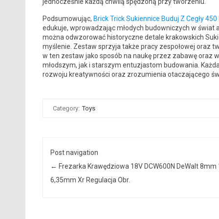
jednocześnie każdą chwilą spędzoną przy tworzeniu.
Podsumowując,
Brick Trick Sukiennice Buduj Z Cegły 45
edukuje, wprowadzając młodych budowniczych w świat ar
można odwzorować historyczne detale krakowskich Sukien
myślenie. Zestaw sprzyja także pracy zespołowej oraz t
w ten zestaw jako sposób na naukę przez zabawę oraz ws
młodszym, jak i starszym entuzjastom budowania. Każda 
rozwoju kreatywności oraz zrozumienia otaczającego św
Category:
Toys
Post navigation
←
Frezarka Krawędziowa 18V DCW600N DeWalt 8mm 
6,35mm Xr Regulacja Obr.