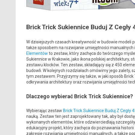
Brick Trick Sukiennice Buduj Z Cegły
W dzisiejszych czasach kreatywność w budowie modeli prz
także sposobem na rozwijanie umiejętności manualnych i
Elementów
to zestaw, który zachęca do twórczego myśleni
Sukiennice w Krakowie, jako ikona polskiej architektury
zestawu klocków. Ten zestaw, składający się z 450 elemen
budowli. W kolejnych rozdziałach omówimy jego zalety, s
tym zestawem. Przyjrzymy się także, w jaki sposób Bri
odkrywania architektury oraz rozwijania umiejętności tec
Dlaczego wybierać Brick Trick Sukiennice?
Wybierając zestaw
Brick Trick Sukiennice Buduj Z Cegły
nauką. Zestaw ten jest zaprojektowany tak, aby był dostęp
wykonanych elementów, które odzwierciedlają szczegóły o
edukacyjny projekt, który zachęca do poznawania historii 
zakresie rozwijania umiejętności manualnych, a także p