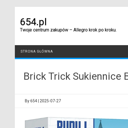
Skip
to
content
654.pl
Twoje centrum zakupów – Allegro krok po kroku.
STRONA GŁÓWNA
Brick Trick Sukiennice
By
654
|
2025-07-27