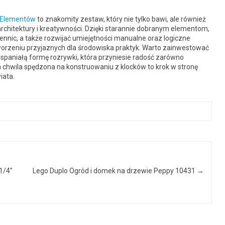
0 Elementów
to znakomity zestaw, który nie tylko bawi, ale również
chitektury i kreatywności. Dzięki starannie dobranym elementom,
nic, a także rozwijać umiejętności manualne oraz logiczne
worzeniu przyjaznych dla środowiska praktyk. Warto zainwestować
paniałą formę rozrywki, która przyniesie radość zarówno
chwila spędzona na konstruowaniu z klocków to krok w stronę
iata.
1/4″
Lego Duplo Ogród i domek na drzewie Peppy 10431
→