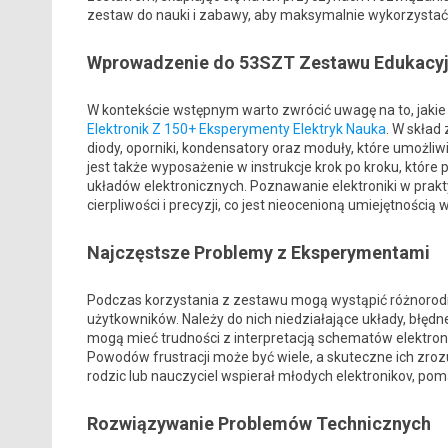
zestaw do nauki i zabawy, aby maksymalnie wykorzystać 
Wprowadzenie do 53SZT Zestawu Edukacy
W kontekście wstępnym warto zwrócić uwagę na to, jakie
Elektronik Z 150+ Eksperymenty Elektryk Nauka
. W skład
diody, oporniki, kondensatory oraz moduły, które umoż
jest także wyposażenie w instrukcje krok po kroku, kt
układów elektronicznych. Poznawanie elektroniki w prakty
cierpliwości i precyzji, co jest nieocenioną umiejętnością 
Najczęstsze Problemy z Eksperymentami
Podczas korzystania z zestawu mogą wystąpić różnorod
użytkowników. Należy do nich niedziałające układy, błędne
mogą mieć trudności z interpretacją schematów elektr
Powodów frustracji może być wiele, a skuteczne ich zrozu
rodzic lub nauczyciel wspierał młodych elektronikov, p
Rozwiązywanie Problemów Technicznych