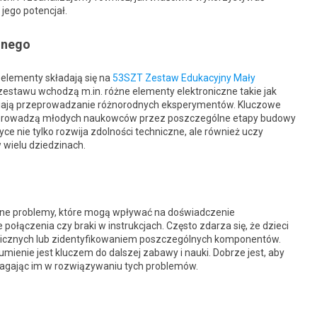
jego potencjał.
jnego
 elementy składają się na
53SZT Zestaw Edukacyjny Mały
 zestawu wchodzą m.in. różne elementy elektroniczne takie jak
liwiają przeprowadzanie różnorodnych eksperymentów. Kluczowe
óre prowadzą młodych naukowców przez poszczególne etapy budowy
ce nie tylko rozwija zdolności techniczne, ale również uczy
w wielu dziedzinach.
ne problemy, które mogą wpływać na doświadczenie
 połączenia czy braki w instrukcjach. Często zdarza się, że dzieci
onicznych lub zidentyfikowaniem poszczególnych komponentów.
mienie jest kluczem do dalszej zabawy i nauki. Dobrze jest, aby
omagając im w rozwiązywaniu tych problemów.