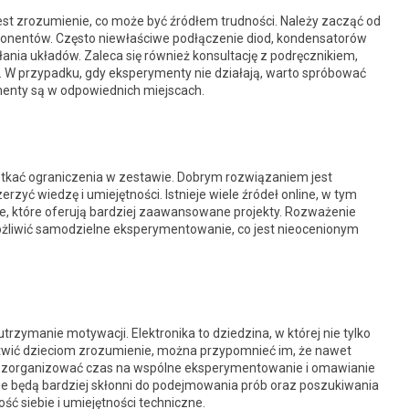
st zrozumienie, co może być źródłem trudności. Należy zacząć od
nentów. Często niewłaściwe podłączenie diod, kondensatorów
nia układów. Zaleca się również konsultację z podręcznikiem,
a. W przypadku, gdy eksperymenty nie działają, warto spróbować
menty są w odpowiednich miejscach.
otkać ograniczenia w zestawie. Dobrym rozwiązaniem jest
yć wiedzę i umiejętności. Istnieje wiele źródeł online, w tym
jne, które oferują bardziej zaawansowane projekty. Rozważenie
żliwić samodzielne eksperymentowanie, co jest nieocenionym
ymanie motywacji. Elektronika to dziedzina, w której nie tylko
ułatwić dzieciom zrozumienie, można przypomnieć im, że nawet
o zorganizować czas na wspólne eksperymentowanie i omawianie
ie będą bardziej skłonni do podejmowania prób oraz poszukiwania
ć siebie i umiejętności techniczne.