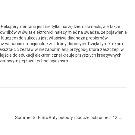
 eksperymentami jest nie tylko narzędziem do nauki, ale także
kowników w świat elektroniki, należy mieć na uwadze, że pojawienie
ię. Kluczem do sukcesu jest właściwa diagnoza problemów
az wsparcie emocjonalne ze strony dorosłych. Dzięki tym krokom
rzekształcić zestaw w niezapomnianą przygodę, która zaszczepi w
dejście do edukacji elektronicznej kreuje przyszłych kreatywnych
 światowym pejzażu technologicznym.
Summer S1P Src Buty półbuty robocze ochronne r. 42
→