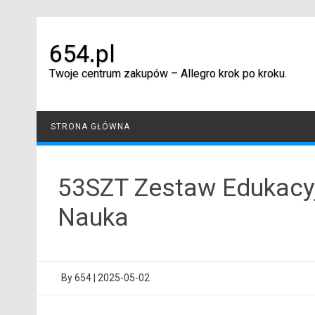
Skip
to
content
654.pl
Twoje centrum zakupów – Allegro krok po kroku.
STRONA GŁÓWNA
53SZT Zestaw Edukacyj
Nauka
By
654
|
2025-05-02