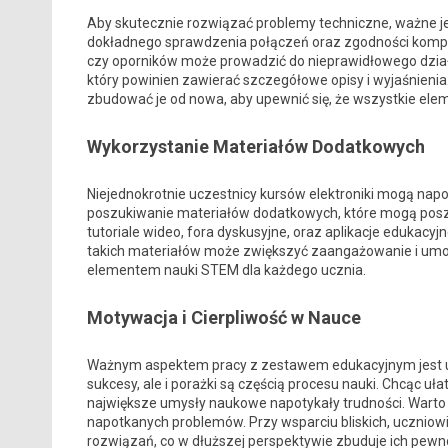
Aby skutecznie rozwiązać problemy techniczne, ważne je
dokładnego sprawdzenia połączeń oraz zgodności kompo
czy oporników może prowadzić do nieprawidłowego działa
który powinien zawierać szczegółowe opisy i wyjaśnieni
zbudować je od nowa, aby upewnić się, że wszystkie ele
Wykorzystanie Materiałów Dodatkowych
Niejednokrotnie uczestnicy kursów elektroniki mogą nap
poszukiwanie materiałów dodatkowych, które mogą poszerz
tutoriale wideo, fora dyskusyjne, oraz aplikacje edukacy
takich materiałów może zwiększyć zaangażowanie i umo
elementem nauki STEM dla każdego ucznia.
Motywacja i Cierpliwość w Nauce
Ważnym aspektem pracy z zestawem edukacyjnym jest utrz
sukcesy, ale i porażki są częścią procesu nauki. Chcąc 
największe umysły naukowe napotykały trudności. Wart
napotkanych problemów. Przy wsparciu bliskich, uczniow
rozwiązań, co w dłuższej perspektywie zbuduje ich pewnoś