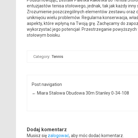
Podsumowując, zestaw Paletka Rakietka do Tenisa Stoło
entuzjastów tenisa stołowego, jednak, tak jak każdy inny
Zrozumienie poszczególnych elementów zestawu oraz dba
uniknięciu wielu problemów. Regularna konserwacja, właś
aspekty, które wpłyną na Twoją grę. Zachęcamy do zapo
wykorzystać jego potencjał. Przestrzeganie powyższych
stołowym boisku.
Category:
Tennis
Post navigation
←
Miara Stalowa Obudowa 30m Stanley 0-34-108
Dodaj komentarz
Musisz się
zalogować
, aby móc dodać komentarz.