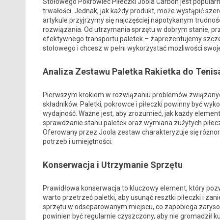
Stołowego Pokrowiec Piłeczki Joola Carbon jest popularn
trwałości. Jednak, jak każdy produkt, może wystąpić sz
artykule przyjrzymy się najczęściej napotykanym trudno
rozwiązania. Od utrzymania sprzętu w dobrym stanie, prz
efektywnego transportu paletek – zaprezentujemy szczegó
stołowego i chcesz w pełni wykorzystać możliwości swoje
Analiza Zestawu Paletka Rakietka do Teni
Pierwszym krokiem w rozwiązaniu problemów związanych
składników. Paletki, pokrowce i piłeczki powinny być wyko
wydajność. Ważne jest, aby zrozumieć, jak każdy element
sprawdzanie stanu paletek oraz wymiana zużytych piłe
Oferowany przez Joola zestaw charakteryzuje się różno
potrzeb i umiejętności.
Konserwacja i Utrzymanie Sprzętu
Prawidłowa konserwacja to kluczowy element, który poz
warto przetrzeć paletki, aby usunąć resztki piłeczki i
sprzętu w odseparowanym miejscu, co zapobiega zarysow
powinien być regularnie czyszczony, aby nie gromadził k