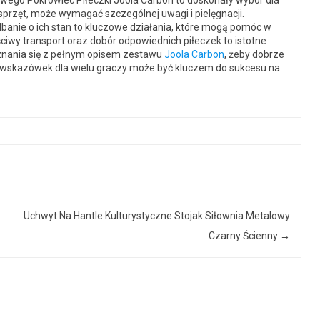
wego Pokrowiec Piłeczki Joola Carbon to doskonały wybór dla
 sprzęt, może wymagać szczególnej uwagi i pielęgnacji.
nie o ich stan to kluczowe działania, które mogą pomóc w
ciwy transport oraz dobór odpowiednich piłeczek to istotne
znania się z pełnym opisem zestawu
Joola Carbon
, żeby dobrze
 wskazówek dla wielu graczy może być kluczem do sukcesu na
Uchwyt Na Hantle Kulturystyczne Stojak Siłownia Metalowy
Czarny Ścienny
→