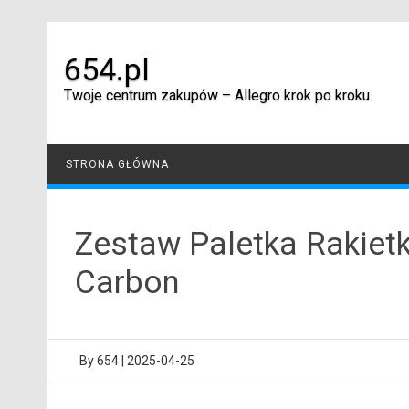
Skip
to
content
654.pl
Twoje centrum zakupów – Allegro krok po kroku.
STRONA GŁÓWNA
Zestaw Paletka Rakiet
Carbon
By
654
|
2025-04-25