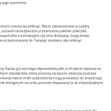
y jego żywotność.
którym można się zetknąć. Warto zainwestować w solidny
 pozwoli na bezpieczne przewożenie paletek i piłeczek.
książeczka z instrukcjami czy inne drobiazgi, mogą dodać
ednio przystosowany do Twojego zestawu, aby uniknąć
tny. Każda gra wymaga odpowiedniej piłki, a ich jakość wpływa na
nalnym standardzie, które pozwolą na lepsze odczucia podczas
, ponieważ nawet małe uszkodzenia mogą prowadzić do znacznego
eczek dostępnych na rynku pomoże dopasować je do indywidualnych