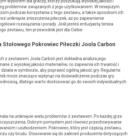
ym wyborem dla graczy, którzy poszukują wysokiej jakości i
ereg problemów związanych z jego użytkowaniem. W niniejszym
ściom podczas korzystania z tego zestawu, a także sposobom ich
ez uniknięcie zniszczenia piłeczek, aż po zapewnienie
łowe rozwiązania i porady. Jeśli jesteś entuzjastą tenisa
go zestawu, ten przewodnik jest dla Ciebie.
sa Stołowego Pokrowiec Piłeczki Joola Carbon
 z zestawem Joola Carbon jest dokładna analiza jego
nane z wysokiej jakości materiałów, co zapewnia ich trwałość i
 działa w symbiozie, aby poprawić ogólną jakość gry. Regularne
czek może znacząco wpłynąć na doświadczenie podczas gry.
rodnością, dlatego warto dostosować go do swoich indywidualnych
wala na uniknięcie wielu problemów z zestawem. Po każdej grze
 zanieczyszczenia. Dobrym pomysłem jest również przechowywanie
aniom i uszkodzeniom. Pokrowiec, który jest częścią zestawu,
urzu czy brudu. Stosowanie się do zaleceń producenta dotyczących