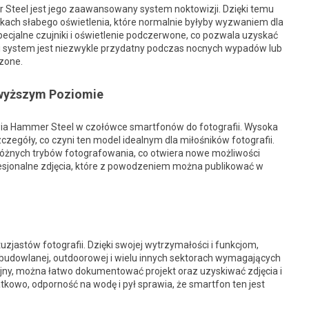
Steel jest jego zaawansowany system noktowizji. Dzięki temu
nkach słabego oświetlenia, które normalnie byłyby wyzwaniem dla
ecjalne czujniki i oświetlenie podczerwone, co pozwala uzyskać
ki system jest niezwykle przydatny podczas nocnych wypadów lub
czone.
jwyższym Poziomie
tawia Hammer Steel w czołówce smartfonów do fotografii. Wysoka
zegóły, co czyni ten model idealnym dla miłośników fotografii.
różnych trybów fotografowania, co otwiera nowe możliwości
fesjonalne zdjęcia, które z powodzeniem można publikować w
zjastów fotografii. Dzięki swojej wytrzymałości i funkcjom,
udowlanej, outdoorowej i wielu innych sektorach wymagających
jny, można łatwo dokumentować projekt oraz uzyskiwać zdjęcia i
kowo, odporność na wodę i pył sprawia, że smartfon ten jest