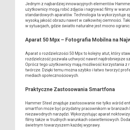
Jednym z najbardziej innowacyjnych elementów Hammer 
użytkownicy mogą robić zdjęcia i nagrywać filmy w waru
standardowych aparatów. Technologia ta wykorzystuje sp
wysoką jakość obrazu nawet w całkowitej ciemności. Ta
w sytuacjach, gdzie światło naturalne jest mocno ograni
Aparat 50 Mpx – Fotografia Mobilna na Na
Aparat o rozdzielczości 50 Mpx to kolejny atut, który s
rozdzielczość pozwala uchwycić nawet najdrobniejsze szc
Oprócz tego użytkownicy mają możliwość korzystania z 
twórcze. Dzięki temu można szybko i łatwo tworzyć pro
mediach społecznościowych.
Praktyczne Zastosowania Smartfona
Hammer Steel znajduje zastosowanie nie tylko wśród entu
smartfon może być przydatny pracownikom w branżach b
niezawodnych narzędzi. Wykorzystując aparat noktowizy
filmy także w trudnych warunkach oświetleniowych. Dodat
świetnym towarzyszem każdej wyprawy.