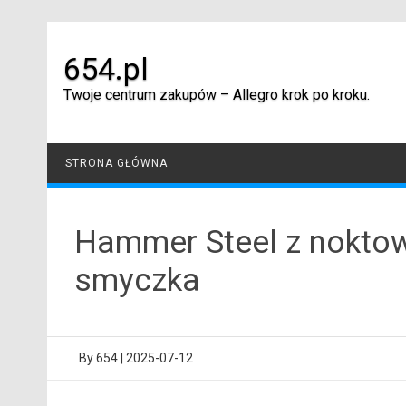
Skip
to
content
654.pl
Twoje centrum zakupów – Allegro krok po kroku.
STRONA GŁÓWNA
Hammer Steel z noktow
smyczka
By
654
|
2025-07-12