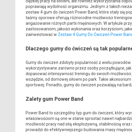
ciężkiej pracy na siłowni, ale również wykorzystania od
poprawiają wydolność organizmu. Jednym z takich nieza
zestaw 4 gum do ćwiczeń Power Band, które stały się p
taśmy oporowe oferują różnorodne możliwości treningo
angażowanie różnych partii mięśniowych. W artykule przy
zastosowaniom, jakości wykonania oraz korzyściom, jak
zainwestować w
Zestaw 4 Gumy Do Ćwiczeń Power Ban
Dlaczego gumy do ćwiczeń są tak popularn
Gumy do ćwiczeń zdobyły popularność z wielu powodów. 
wykorzystywane zarówno przez osoby początkujące, jak 
dopasować intensywność treningu do swoich możliwości. 
wszędzie, od domowej siłowni po park. Takie akcesorium 
sportowej. Ponadto, gumy do ćwiczeń pozwalają na bardzo
Zalety gum Power Band
Power Band to szczególny typ gum do ćwiczeń, który wyr
właściwościom są one w stanie sprostać nawet najbardz
możliwość pracy nad siłą eksplozywną, stabilnością oraz
prowadzi do efektywniejszego budowania masy mięśniowe