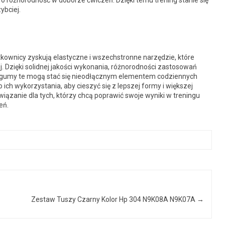
 różnorodność w doborze ćwiczeń. Dzięki temu trening stanie się
ybciej.
ownicy zyskują elastyczne i wszechstronne narzędzie, które
j. Dzięki solidnej jakości wykonania, różnorodności zastosowań
, gumy te mogą stać się nieodłącznym elementem codziennych
h wykorzystania, aby cieszyć się z lepszej formy i większej
ązanie dla tych, którzy chcą poprawić swoje wyniki w treningu
eń.
Zestaw Tuszy Czarny Kolor Hp 304 N9K08A N9K07A
→