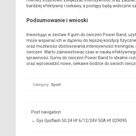
również stopniowo zwiększać intensywność oraz zadbać o
bardziej efektywny i ciekawy, a postępy będą widoczne sz
Podsumowanie i wnioski
Inwestując w zestaw 4 gum do ćwiczeń Power Band, użytk
może wspierać ich w dążeniu do lepszej kondycji fizyczne
oraz możliwości dostosowania intensywności treningów
ćwiczeń. Warto zainwestować czas w naukę efektywnego ic
sprawności. Gumy do ćwiczeń Power Band to idealne rozwi
oraz wprowadzić nowe, ciekawe bodźce do swoich ćwicz
Category:
Sport
Post navigation
←
Gys Gysflash 50.24 Hf 6/12/24V 50A Hf 029095