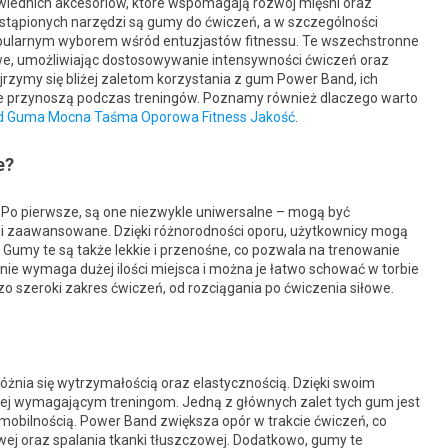
powiednich akcesoriów, które wspomagają rozwój mięśni oraz
stąpionych narzędzi są gumy do ćwiczeń, a w szczególności
opularnym wyborem wśród entuzjastów fitnessu. Te wszechstronne
we, umożliwiając dostosowywanie intensywności ćwiczeń oraz
jrzymy się bliżej zaletom korzystania z gum Power Band, ich
ie przynoszą podczas treningów. Poznamy również dlaczego warto
d Guma Mocna Taśma Oporowa Fitness Jakość
.
e?
Po pierwsze, są one niezwykle uniwersalne – mogą być
i zaawansowane. Dzięki różnorodności oporu, użytkownicy mogą
Gumy te są także lekkie i przenośne, co pozwala na trenowanie
nie wymaga dużej ilości miejsca i można je łatwo schować w torbie
 szeroki zakres ćwiczeń, od rozciągania po ćwiczenia siłowe.
óżnia się wytrzymałością oraz elastycznością. Dzięki swoim
iej wymagającym treningom. Jedną z głównych zalet tych gum jest
 mobilnością. Power Band zwiększa opór w trakcie ćwiczeń, co
j oraz spalania tkanki tłuszczowej. Dodatkowo, gumy te