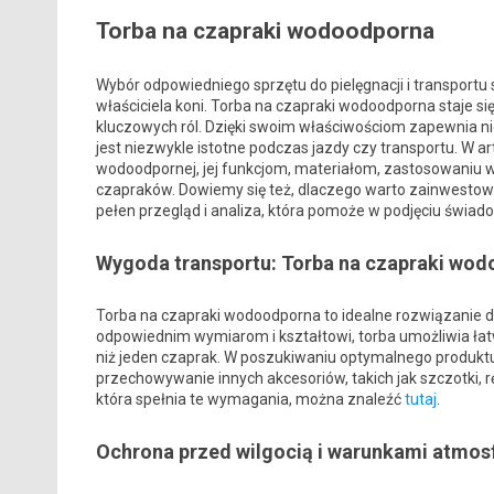
Torba na czapraki wodoodporna
Wybór odpowiedniego sprzętu do pielęgnacji i transportu 
właściciela koni. Torba na czapraki wodoodporna staje si
kluczowych ról. Dzięki swoim właściwościom zapewnia nie
jest niezwykle istotne podczas jazdy czy transportu. W a
wodoodpornej, jej funkcjom, materiałom, zastosowaniu w
czapraków. Dowiemy się też, dlaczego warto zainwestować 
pełen przegląd i analiza, która pomoże w podjęciu świado
Wygoda transportu: Torba na czapraki wo
Torba na czapraki wodoodporna to idealne rozwiązanie dl
odpowiednim wymiarom i kształtowi, torba umożliwia łatw
niż jeden czaprak. W poszukiwaniu optymalnego produkt
przechowywanie innych akcesoriów, takich jak szczotki, r
która spełnia te wymagania, można znaleźć
tutaj
.
Ochrona przed wilgocią i warunkami atmos