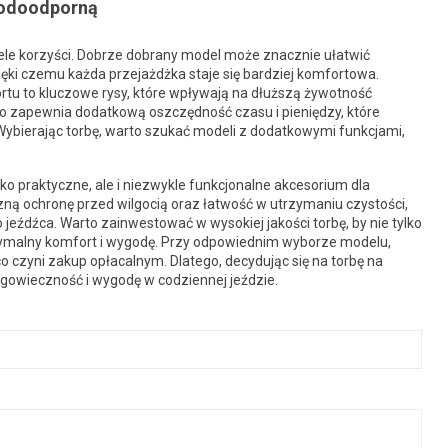
 wodoodporną
ele korzyści. Dobrze dobrany model może znacznie ułatwić
ięki czemu każda przejażdżka staje się bardziej komfortowa.
rtu to kluczowe rysy, które wpływają na dłuższą żywotność
co zapewnia dodatkową oszczędność czasu i pieniędzy, które
ybierając torbę, warto szukać modeli z dodatkowymi funkcjami,
o praktyczne, ale i niezwykle funkcjonalne akcesorium dla
zną ochronę przed wilgocią oraz łatwość w utrzymaniu czystości,
eźdźca. Warto zainwestować w wysokiej jakości torbę, by nie tylko
ksymalny komfort i wygodę. Przy odpowiednim wyborze modelu,
co czyni zakup opłacalnym. Dlatego, decydując się na torbę na
gowieczność i wygodę w codziennej jeździe.