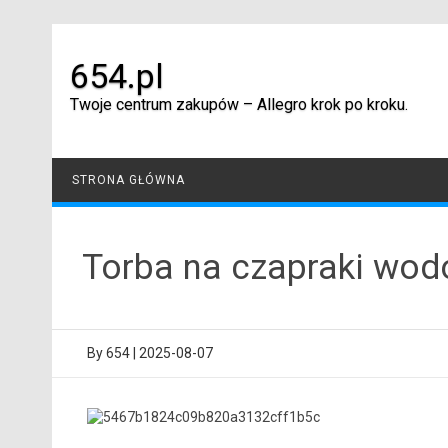
Skip
to
content
654.pl
Twoje centrum zakupów – Allegro krok po kroku.
STRONA GŁÓWNA
Torba na czapraki wo
By
654
|
2025-08-07