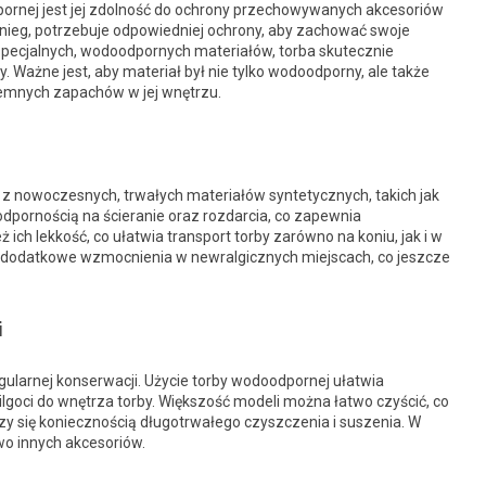
pornej jest jej zdolność do ochrony przechowywanych akcesoriów
śnieg, potrzebuje odpowiedniej ochrony, aby zachować swoje
u specjalnych, wodoodpornych materiałów, torba skutecznie
Ważne jest, aby materiał był nie tylko wodoodporny, ale także
jemnych zapachów w jej wnętrzu.
 nowoczesnych, trwałych materiałów syntetycznych, takich jak
 odpornością na ścieranie oraz rozdarcia, co zapewnia
ch lekkość, co ułatwia transport torby zarówno na koniu, jak i w
dodatkowe wzmocnienia w newralgicznych miejscach, co jeszcze
i
gularnej konserwacji. Użycie torby wodoodpornej ułatwia
ilgoci do wnętrza torby. Większość modeli można łatwo czyścić, co
zy się koniecznością długotrwałego czyszczenia i suszenia. W
o innych akcesoriów.