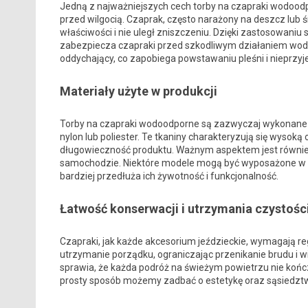
Jedną z najważniejszych cech torby na czapraki wodood
przed wilgocią. Czaprak, często narażony na deszcz lub 
właściwości i nie uległ zniszczeniu. Dzięki zastosowani
zabezpiecza czapraki przed szkodliwym działaniem wody. 
oddychający, co zapobiega powstawaniu pleśni i nieprzy
Materiały użyte w produkcji
Torby na czapraki wodoodporne są zazwyczaj wykonane z
nylon lub poliester. Te tkaniny charakteryzują się wysoką
długowieczność produktu. Ważnym aspektem jest również i
samochodzie. Niektóre modele mogą być wyposażone w 
bardziej przedłuża ich żywotność i funkcjonalność.
Łatwość konserwacji i utrzymania czystośc
Czapraki, jak każde akcesorium jeździeckie, wymagają re
utrzymanie porządku, ograniczając przenikanie brudu i w
sprawia, że każda podróż na świeżym powietrzu nie końc
prosty sposób możemy zadbać o estetykę oraz sąsiedztw