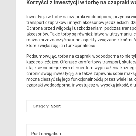
Korzyści z inwestycji w torbę na czapraki
Inwestycja w torbę na czapraki wodoodporną przynosi wi
transport czapraków i innych akcesoriów jeździeckich, dz
Ochrona przed wilgocią i uszkodzeniami podczas transpo
akcesoriów. Takie torby są również łatwe w utrzymaniu, 
można przeznaczyć na inne aspekty związane z końmi. W
które zwiększają ich funkcjonalność.
Podsumowując, torba na czapraki wodoodporna to nie tylk
każdego jeźdźca. Oferując komfortowy transport, skutec
staje się nieodłącznym elementem wyposażenia każdego j
chronić swoją inwestycję, ale także zapewnić sobie ma
można cieszyć się jego funkcjonalnością przez wiele lat, 
czapraki wodoodporna, inwestujesz w wysoką jakość, dłu
Category:
Sport
Post navigation