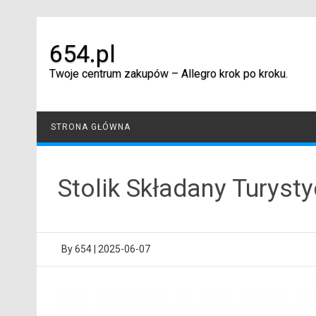
Skip
to
content
654.pl
Twoje centrum zakupów – Allegro krok po kroku.
STRONA GŁÓWNA
Stolik Składany Turyst
By
654
|
2025-06-07