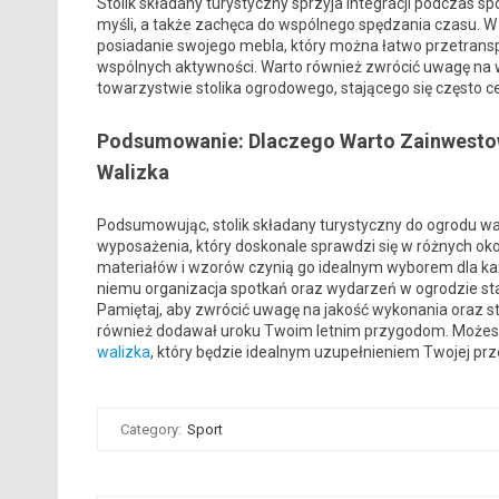
Stolik składany turystyczny sprzyja integracji podczas 
myśli, a także zachęca do wspólnego spędzania czasu. W 
posiadanie swojego mebla, który można łatwo przetransp
wspólnych aktywności. Warto również zwrócić uwagę na 
towarzystwie stolika ogrodowego, stającego się często c
Podsumowanie: Dlaczego Warto Zainwestow
Walizka
Podsumowując, stolik składany turystyczny do ogrodu wali
wyposażenia, który doskonale sprawdzi się w różnych oko
materiałów i wzorów czynią go idealnym wyborem dla każ
niemu organizacja spotkań oraz wydarzeń w ogrodzie staj
Pamiętaj, aby zwrócić uwagę na jakość wykonania oraz styl,
również dodawał uroku Twoim letnim przygodom. Możes
walizka
, który będzie idealnym uzupełnieniem Twojej prz
Category:
Sport