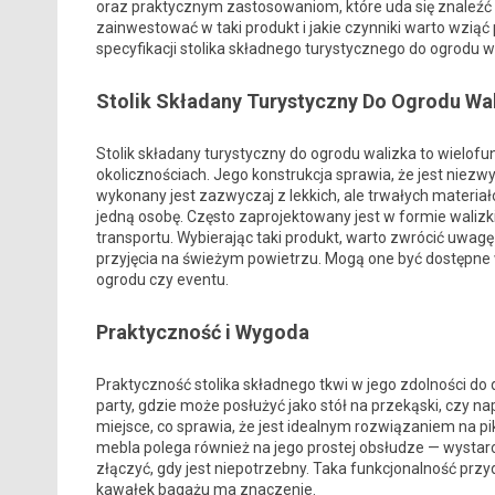
oraz praktycznym zastosowaniom, które uda się znaleźć 
zainwestować w taki produkt i jakie czynniki warto wzią
specyfikacji stolika składnego turystycznego do ogrodu w
Stolik Składany Turystyczny Do Ogrodu Wa
Stolik składany turystyczny do ogrodu walizka to wielof
okolicznościach. Jego konstrukcja sprawia, że jest niezw
wykonany jest zazwyczaj z lekkich, ale trwałych materiał
jedną osobę. Często zaprojektowany jest w formie walizk
transportu. Wybierając taki produkt, warto zwrócić uwagę
przyjęcia na świeżym powietrzu.
Mogą one być dostępne w
ogrodu czy eventu.
Praktyczność i Wygoda
Praktyczność stolika składnego tkwi w jego zdolności do
party, gdzie może posłużyć jako stół na przekąski, czy nap
miejsce, co sprawia, że jest idealnym rozwiązaniem na pi
mebla polega również na jego prostej obsłudze — wystarc
złączyć, gdy jest niepotrzebny. Taka funkcjonalność pr
kawałek bagażu ma znaczenie.