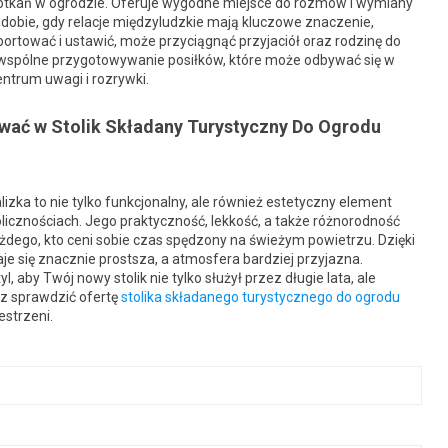
spotkań w ogrodzie. Oferuje wygodne miejsce do rozmów i wymiany
dobie, gdy relacje międzyludzkie mają kluczowe znaczenie,
ortować i ustawić, może przyciągnąć przyjaciół oraz rodzinę do
wspólne przygotowywanie posiłków, które może odbywać się w
entrum uwagi i rozrywki.
ać w Stolik Składany Turystyczny Do Ogrodu
zka to nie tylko funkcjonalny, ale również estetyczny element
licznościach. Jego praktyczność, lekkość, a także różnorodność
dego, kto ceni sobie czas spędzony na świeżym powietrzu. Dzięki
e się znacznie prostsza, a atmosfera bardziej przyjazna.
 aby Twój nowy stolik nie tylko służył przez długie lata, ale
z sprawdzić ofertę
stolika składanego turystycznego do ogrodu
estrzeni.