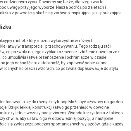
w codziennym życiu. Dowiemy się także, dlaczego warto
ć pod uwagę przy jego wyborze. Nasza podróż po zaletach i
alizka z pewnością okaże się zarówno inspirująca, jak i pouczająca.
lizka
unkcyjny mebel, który można wykorzystać w różnych
ykle łatwy w transporcie i przechowywaniu. Tego rodzaju stół
ów, co pozwala na jego szybkie rozłożenie i złożenie nawet przez
i, co umożliwia łatwe przenoszenie i ochraniacze w czasie
 na jego nośność oraz stabilność, by zapewnić sobie udane
 różnych kolorach i wzorach, co pozwala dopasować je do stylu
 dostosowania się do różnych sytuacji. Może być używany na garden
oje. Dzięki lekkiej konstrukcji łatwo go przenieść w dowolne
kniki czy letnie wczasy nad jeziorem. Wygoda korzystania z takiego
zy chwila, aby ustawić go w odpowiedniej pozycji, a następnie
zydaje się zwłaszcza podczas spontanicznych wyjazdów, gdzie każdy