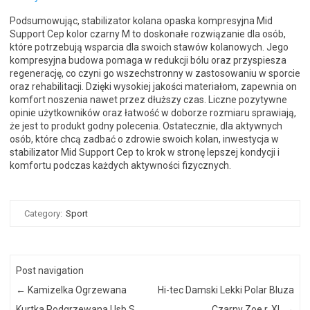
Podsumowując, stabilizator kolana opaska kompresyjna Mid
Support Cep kolor czarny M to doskonałe rozwiązanie dla osób,
które potrzebują wsparcia dla swoich stawów kolanowych. Jego
kompresyjna budowa pomaga w redukcji bólu oraz przyspiesza
regenerację, co czyni go wszechstronny w zastosowaniu w sporcie
oraz rehabilitacji. Dzięki wysokiej jakości materiałom, zapewnia on
komfort noszenia nawet przez dłuższy czas. Liczne pozytywne
opinie użytkowników oraz łatwość w doborze rozmiaru sprawiają,
że jest to produkt godny polecenia. Ostatecznie, dla aktywnych
osób, które chcą zadbać o zdrowie swoich kolan, inwestycja w
stabilizator Mid Support Cep to krok w stronę lepszej kondycji i
komfortu podczas każdych aktywności fizycznych.
Category:
Sport
Post navigation
←
Kamizelka Ogrzewana
Hi-tec Damski Lekki Polar Bluza
Kurtka Podgrzewana Usb S
Czarny Zoe r. XL
→