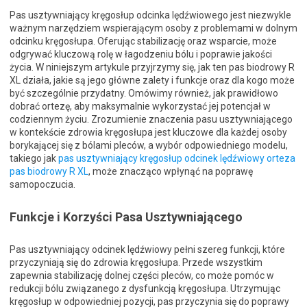
Pas usztywniający kręgosłup odcinka lędźwiowego jest niezwykle
ważnym narzędziem wspierającym osoby z problemami w dolnym
odcinku kręgosłupa. Oferując stabilizację oraz wsparcie, może
odgrywać kluczową rolę w łagodzeniu bólu i poprawie jakości
życia. W niniejszym artykule przyjrzymy się, jak ten pas biodrowy R
XL działa, jakie są jego główne zalety i funkcje oraz dla kogo może
być szczególnie przydatny. Omówimy również, jak prawidłowo
dobrać ortezę, aby maksymalnie wykorzystać jej potencjał w
codziennym życiu. Zrozumienie znaczenia pasu usztywniającego
w kontekście zdrowia kręgosłupa jest kluczowe dla każdej osoby
borykającej się z bólami pleców, a wybór odpowiedniego modelu,
takiego jak
pas usztywniający kręgosłup odcinek lędźwiowy orteza
pas biodrowy R XL
, może znacząco wpłynąć na poprawę
samopoczucia.
Funkcje i Korzyści Pasa Usztywniającego
Pas usztywniający odcinek lędźwiowy pełni szereg funkcji, które
przyczyniają się do zdrowia kręgosłupa. Przede wszystkim
zapewnia stabilizację dolnej części pleców, co może pomóc w
redukcji bólu związanego z dysfunkcją kręgosłupa. Utrzymując
kręgosłup w odpowiedniej pozycji, pas przyczynia się do poprawy