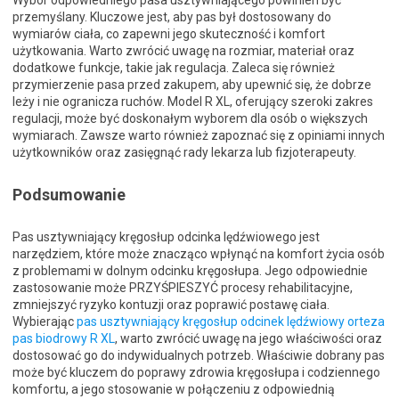
Wybór odpowiedniego pasa usztywniającego powinien być
przemyślany. Kluczowe jest, aby pas był dostosowany do
wymiarów ciała, co zapewni jego skuteczność i komfort
użytkowania. Warto zwrócić uwagę na rozmiar, materiał oraz
dodatkowe funkcje, takie jak regulacja. Zaleca się również
przymierzenie pasa przed zakupem, aby upewnić się, że dobrze
leży i nie ogranicza ruchów. Model R XL, oferujący szeroki zakres
regulacji, może być doskonałym wyborem dla osób o większych
wymiarach. Zawsze warto również zapoznać się z opiniami innych
użytkowników oraz zasięgnąć rady lekarza lub fizjoterapeuty.
Podsumowanie
Pas usztywniający kręgosłup odcinka lędźwiowego jest
narzędziem, które może znacząco wpłynąć na komfort życia osób
z problemami w dolnym odcinku kręgosłupa. Jego odpowiednie
zastosowanie może PRZYŚPIESZYĆ procesy rehabilitacyjne,
zmniejszyć ryzyko kontuzji oraz poprawić postawę ciała.
Wybierając
pas usztywniający kręgosłup odcinek lędźwiowy orteza
pas biodrowy R XL
, warto zwrócić uwagę na jego właściwości oraz
dostosować go do indywidualnych potrzeb. Właściwie dobrany pas
może być kluczem do poprawy zdrowia kręgosłupa i codziennego
komfortu, a jego stosowanie w połączeniu z odpowiednią