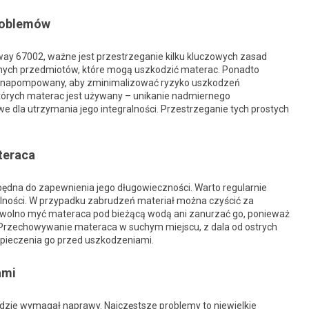
problemów
y 67002, ważne jest przestrzeganie kilku kluczowych zasad
onych przedmiotów, które mogą uszkodzić materac. Ponadto
io napompowany, aby zminimalizować ryzyko uszkodzeń
których materac jest używany – unikanie nadmiernego
 dla utrzymania jego integralności. Przestrzeganie tych prostych
teraca
dna do zapewnienia jego długowieczności. Warto regularnie
lności. W przypadku zabrudzeń materiał można czyścić za
e wolno myć materaca pod bieżącą wodą ani zanurzać go, ponieważ
zechowywanie materaca w suchym miejscu, z dala od ostrych
pieczenia go przed uszkodzeniami.
ami
dzie wymagał naprawy. Najczęstsze problemy to niewielkie