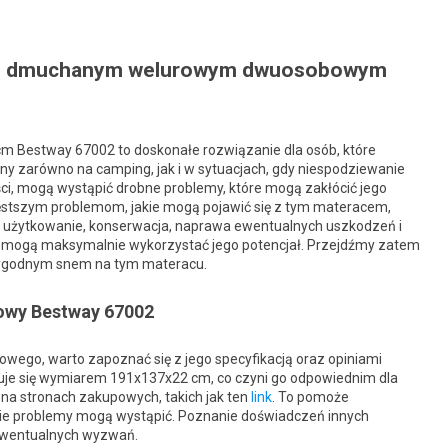
em dmuchanym welurowym dwuosobowym
Bestway 67002 to doskonałe rozwiązanie dla osób, które
ny zarówno na camping, jak i w sytuacjach, gdy niespodziewanie
ści, mogą wystąpić drobne problemy, które mogą zakłócić jego
zęstszym problemom, jakie mogą pojawić się z tym materacem,
e użytkowanie, konserwacja, naprawa ewentualnych uszkodzeń i
omogą maksymalnie wykorzystać jego potencjał. Przejdźmy zatem
 wygodnym snem na tym materacu.
rowy Bestway 67002
go, warto zapoznać się z jego specyfikacją oraz opiniami
uje się wymiarem 191x137x22 cm, co czyni go odpowiednim dla
 na stronach zakupowych, takich jak ten
link
. To pomoże
akie problemy mogą wystąpić. Poznanie doświadczeń innych
ewentualnych wyzwań.