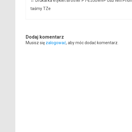
←
Drukarka etykiet Brother PT-E550WVP Usb Wifi Pho
taśmy TZe
Dodaj komentarz
Musisz się
zalogować
, aby móc dodać komentarz.