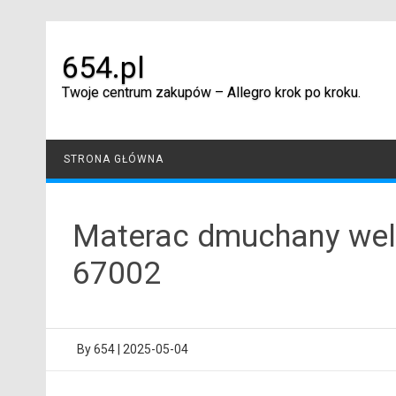
Skip
to
content
654.pl
Twoje centrum zakupów – Allegro krok po kroku.
STRONA GŁÓWNA
Materac dmuchany we
67002
By
654
|
2025-05-04