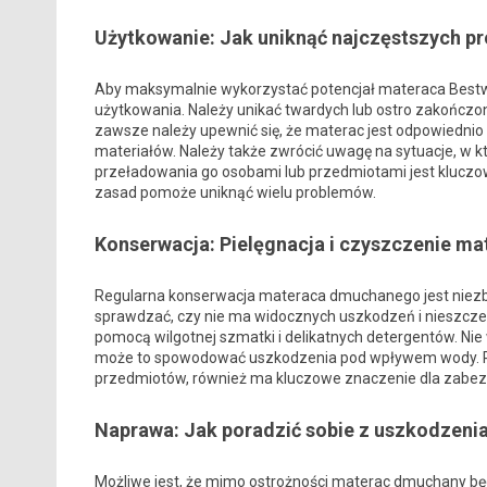
Użytkowanie: Jak uniknąć najczęstszych 
Aby maksymalnie wykorzystać potencjał materaca Bestwa
użytkowania. Należy unikać twardych lub ostro zakończ
zawsze należy upewnić się, że materac jest odpowiedn
materiałów. Należy także zwrócić uwagę na sytuacje, w 
przeładowania go osobami lub przedmiotami jest kluczowe
zasad pomoże uniknąć wielu problemów.
Konserwacja: Pielęgnacja i czyszczenie ma
Regularna konserwacja materaca dmuchanego jest niezbę
sprawdzać, czy nie ma widocznych uszkodzeń i nieszcze
pomocą wilgotnej szmatki i delikatnych detergentów. Ni
może to spowodować uszkodzenia pod wpływem wody. Pr
przedmiotów, również ma kluczowe znaczenie dla zabez
Naprawa: Jak poradzić sobie z uszkodzeni
Możliwe jest, że mimo ostrożności materac dmuchany bę