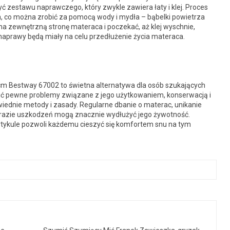
ć zestawu naprawczego, który zwykle zawiera łaty i klej. Proces
, co można zrobić za pomocą wody i mydła – bąbelki powietrza
na zewnętrzną stronę materaca i poczekać, aż klej wyschnie,
prawy będą miały na celu przedłużenie życia materaca.
Bestway 67002 to świetna alternatywa dla osób szukających
ić pewne problemy związane z jego użytkowaniem, konserwacją i
iednie metody i zasady. Regularne dbanie o materac, unikanie
razie uszkodzeń mogą znacznie wydłużyć jego żywotność.
rtykule pozwoli każdemu cieszyć się komfortem snu na tym