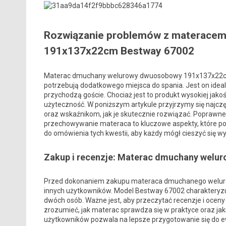
Rozwiązanie problemów z materac
191x137x22cm Bestway 67002
Materac dmuchany welurowy dwuosobowy 191x137x22cm 
potrzebują dodatkowego miejsca do spania. Jest on ideal
przychodzą goście. Chociaż jest to produkt wysokiej jako
użyteczność. W poniższym artykule przyjrzymy się najc
oraz wskaźnikom, jak je skutecznie rozwiązać. Poprawn
przechowywanie materaca to kluczowe aspekty, które p
do omówienia tych kwestii, aby każdy mógł cieszyć się
Zakup i recenzje: Materac dmuchany welu
Przed dokonaniem zakupu materaca dmuchanego welurowe
innych użytkowników. Model Bestway 67002 charakteryz
dwóch osób. Ważne jest, aby przeczytać recenzje i oceny
zrozumieć, jak materac sprawdza się w praktyce oraz j
użytkowników pozwala na lepsze przygotowanie się do 