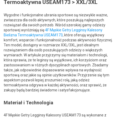
Termoaktywna USEAM173 > XXL/3XL
Wygodne i funkcjonalne ubrania sportowe są niezwykle ważne,
zwłaszcza dla osób aktywnych, które poszukują najlepszych
rozwiązań dla swoich potrzeb. Wśród szerokiej gamy odzieży
sportowej wyróżniają się
4F Męskie Getry Legginsy Kalesony
Bielizna Termoaktywna USEAM173
, które oferują wyjątkowy
komfort, wsparcie i funkcjonalność podczas aktywności fizycznej.
Ten model, dostępny w rozmiarze XXL/3XL, jest idealnym
rozwiązaniem dla osób poszukujących odzieży o większych
wymiarach. W artykule przyjrzymy się materiałom i technologii,
która sprawia, że te leginsy są wyjątkowe, ich korzyściom oraz
zastosowaniom w różnych dyscyplinach sportowych. Zbadamy
także, jak odpowiednie dopasowanie wpływa na wydajność
sportową oraz jakie są opinie użytkowników. Przyjrzenie się tym
aspektom pozwoli lepiej zrozumieć rolę, jaką odzież
termoaktywna odgrywa w każdej aktywności, oraz sprawić, że
zakupy będą bardziej świadome i satysfakcjonujące.
Materiał i Technologia
4F Męskie Getry Legginsy Kalesony USEAM173 są wykonane z