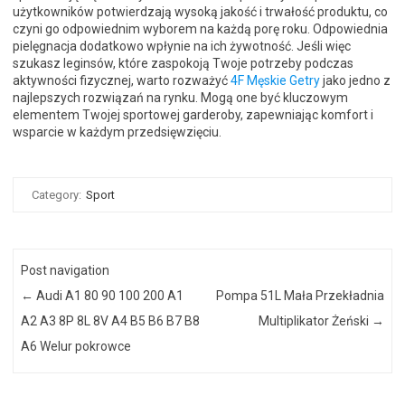
użytkowników potwierdzają wysoką jakość i trwałość produktu, co
czyni go odpowiednim wyborem na każdą porę roku. Odpowiednia
pielęgnacja dodatkowo wpłynie na ich żywotność. Jeśli więc
szukasz leginsów, które zaspokoją Twoje potrzeby podczas
aktywności fizycznej, warto rozważyć
4F Męskie Getry
jako jedno z
najlepszych rozwiązań na rynku. Mogą one być kluczowym
elementem Twojej sportowej garderoby, zapewniając komfort i
wsparcie w każdym przedsięwzięciu.
Category:
Sport
Post navigation
←
Audi A1 80 90 100 200 A1
Pompa 51L Mała Przekładnia
A2 A3 8P 8L 8V A4 B5 B6 B7 B8
Multiplikator Żeński
→
A6 Welur pokrowce