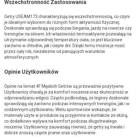
Wszechstronność Zastosowania
Getry USEAM173 charakteryzują się wszechstronnością, co czyni
je idealnym wyborem do różnych form aktywności fizycznej.
Doskonale sprawdzają się podczas biegania, jazdy na rowerze czy
treningów na siłowni. Ich właściwości termoaktywne pozwalają na
utrzymanie odpowiedniej temperatury ciała, co jest kluczowe
zarówno w chłodne, jak i ciepłe dni. Dzięki temu można je nosić
przez cały rok, niezależnie od panujących warunków
atmosferycznych.
Opinie Użytkowników
Opinie na temat 4F Męskich Getrów są przeważnie pozytywne.
Użytkownicy chwalą je za komfort noszenia oraz skuteczność w
odprowadzaniu wilgoci. Często podkreślają, że leginsy doskonale
sprawdzają się zarówno podczas intensywnych treningów, jak i w
codziennym użytkowaniu. Wielu sportowców wskazuje, że
materiały użyte w produkcie są przyjemne w kontakcie ze skórą,
co dodatkowo wpływa na komfort podczas długotrwałego
noszenia. Użytkownicy zauważają również, że getry są trwałe i
dobrze znoszą częste pranie oraz użytkowanie.