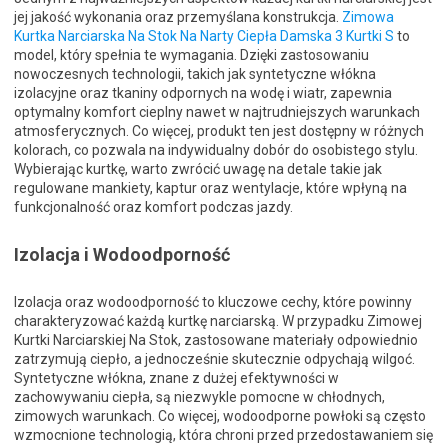
jej jakość wykonania oraz przemyślana konstrukcja.
Zimowa
Kurtka Narciarska Na Stok Na Narty Ciepła Damska 3 Kurtki S
to
model, który spełnia te wymagania. Dzięki zastosowaniu
nowoczesnych technologii, takich jak syntetyczne włókna
izolacyjne oraz tkaniny odpornych na wodę i wiatr, zapewnia
optymalny komfort cieplny nawet w najtrudniejszych warunkach
atmosferycznych. Co więcej, produkt ten jest dostępny w różnych
kolorach, co pozwala na indywidualny dobór do osobistego stylu.
Wybierając kurtkę, warto zwrócić uwagę na detale takie jak
regulowane mankiety, kaptur oraz wentylacje, które wpłyną na
funkcjonalność oraz komfort podczas jazdy.
Izolacja i Wodoodporność
Izolacja oraz wodoodporność to kluczowe cechy, które powinny
charakteryzować każdą kurtkę narciarską. W przypadku Zimowej
Kurtki Narciarskiej Na Stok, zastosowane materiały odpowiednio
zatrzymują ciepło, a jednocześnie skutecznie odpychają wilgoć.
Syntetyczne włókna, znane z dużej efektywności w
zachowywaniu ciepła, są niezwykle pomocne w chłodnych,
zimowych warunkach. Co więcej, wodoodporne powłoki są często
wzmocnione technologią, która chroni przed przedostawaniem się