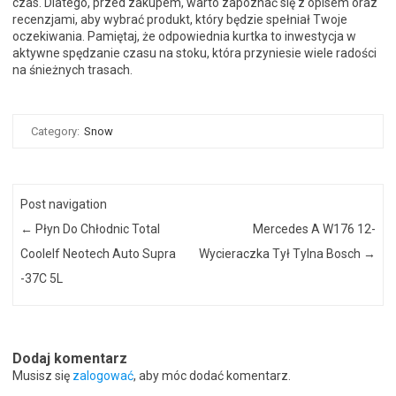
czas. Dlatego, przed zakupem, warto zapoznać się z opisem oraz
recenzjami, aby wybrać produkt, który będzie spełniał Twoje
oczekiwania. Pamiętaj, że odpowiednia kurtka to inwestycja w
aktywne spędzanie czasu na stoku, która przyniesie wiele radości
na śnieżnych trasach.
Category:
Snow
Post navigation
←
Płyn Do Chłodnic Total
Mercedes A W176 12-
Coolelf Neotech Auto Supra
Wycieraczka Tył Tylna Bosch
→
-37C 5L
Dodaj komentarz
Musisz się
zalogować
, aby móc dodać komentarz.