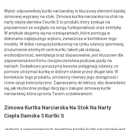
Wybór odpowiedniej kurtki narciarskiej to kluczowy element każdej
zimsowej wyprawy na stoki. Zimowa kurtka narciarska na stok na
narty ciepła damska 3 kurtki S to produkt, który zyskuje na
popularności ze względu na swoją funkcjonalność oraz estetykę.
W artykule skupimy się na rozwiązaniach, które pomogą w
dokonaniu najlepszego wyboru, zwłaszcza w kontekście tego
modelu. W dobie rosnącej konkurencji na rynku odzieży sportowej,
zrozumienie istotnych cech kurtki, takich jak izolacja,
wodoodporność, wentylacja oraz dopasowanie, jest kluczowe dla
zapewnienia komfortu i bezpieczeństwa podczas jazdy na
nartach. Dodatkowo poruszymy kwestie pielęgnacji odzieży, co
pomoże utrzymać kurtkę w dobrym stanie przez długie lata. W
kontekście tego produktu, omówimy również jego dostępność i
różne opcje kolorystyczne. Zapraszamy do lektury, aby dowiedzieć
się, jak skutecznie podjąć decyzję o zakupie zimowej kurtki
narciarskiej, która sprosta Twoim oczekiwaniom.
Zimowa Kurtka Narciarska Na Stok Na Narty
Ciepła Damska 3 Kurtki S
Jednym z najważniejszych aspektów każdej kurtki narciarskiej jest