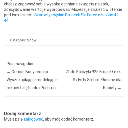
chcesz zapewnić sobie wysoko oceniane skarpety na stok,
zdecydowanie warto je wypróbować. Możesz je znaleźć w ofercie
pod tym linkiem:
Skarpety męskie Brubeck Ski Force czar/zie 42-
44
.
Category:
Snow
Post navigation
←
Orirose Body mocno
Złote Kolczyki 925 Krople Łezki
Wyszczuplające modelujące
Sztyfty Srebro Złocone dla
brzuch talię biodra Push-up
Kobiety
→
Dodaj komentarz
Musisz się
zalogować
, aby móc dodać komentarz.