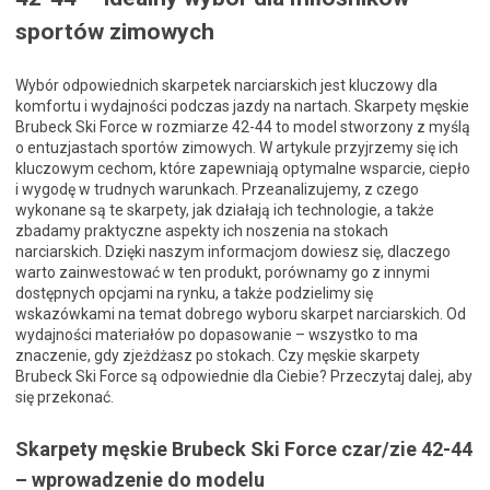
sportów zimowych
Wybór odpowiednich skarpetek narciarskich jest kluczowy dla
komfortu i wydajności podczas jazdy na nartach. Skarpety męskie
Brubeck Ski Force w rozmiarze 42-44 to model stworzony z myślą
o entuzjastach sportów zimowych. W artykule przyjrzemy się ich
kluczowym cechom, które zapewniają optymalne wsparcie, ciepło
i wygodę w trudnych warunkach. Przeanalizujemy, z czego
wykonane są te skarpety, jak działają ich technologie, a także
zbadamy praktyczne aspekty ich noszenia na stokach
narciarskich. Dzięki naszym informacjom dowiesz się, dlaczego
warto zainwestować w ten produkt, porównamy go z innymi
dostępnych opcjami na rynku, a także podzielimy się
wskazówkami na temat dobrego wyboru skarpet narciarskich. Od
wydajności materiałów po dopasowanie – wszystko to ma
znaczenie, gdy zjeżdżasz po stokach. Czy męskie skarpety
Brubeck Ski Force są odpowiednie dla Ciebie? Przeczytaj dalej, aby
się przekonać.
Skarpety męskie Brubeck Ski Force czar/zie 42-44
– wprowadzenie do modelu