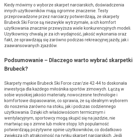
Kiedy mówimy o wyborze skarpet narciarskich, doświadczenia
innych użytkowników mają ogromne znaczenie. Testy
przeprowadzone przez narciarzy potwierdzają, że skarpety
Brubeck Ski Force są niezwykle wytrzymałe, a ich komfort
użytkowania znacznie przewyższa wiele konkurencyjnych modeli.
Użytkownicy chwalą je za ich wydajność, jakość wykonania oraz
fakt, że sprawdzają się zarówno podczas rekreacyjnej jazdy, jak i
zaawansowanych zjazdów.
Podsumowanie – Dlaczego warto wybrać skarpetki
Brubeck?
Skarpety męskie Brubeck Ski Force czar/zie 42-44 to doskonała
inwestycja dla każdego miłośnika sportów zimowych. Łączą w
sobie wysokiej jakości materiały, nowoczesne technologie i
komfortowe dopasowanie, co sprawia, że są idealnym wyborem
do noszenia zarówno na stoku, jak i podczas codziennego
użytkowania. Dzięki ich właściwościom termicznym i
wentylacyjnym, sportowcy mogą skupić się na jazdzie, nie
martwiąc się o zimne lub mokre stopy. Ich popularność
potwierdzają pozytywne opinie użytkowników, co dodatkowo
zwiększa ich atrakcyjność na rynku skarpet narciarskich. Jeśli