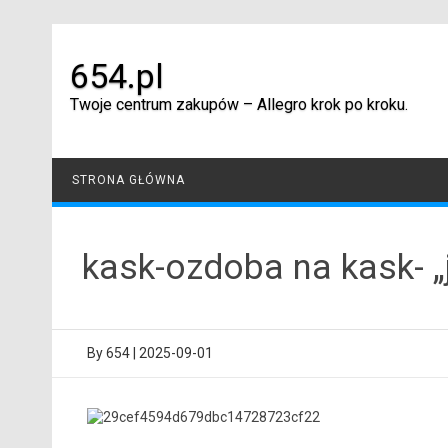
Skip
to
content
654.pl
Twoje centrum zakupów – Allegro krok po kroku.
STRONA GŁÓWNA
kask-ozdoba na kask- 
By
654
|
2025-09-01