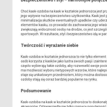
Choć kask-ozdoba na kask w kształcie jednorożca jest 
jego wpływie na bezpieczeństwo użytkownika. Kask jes
minimalizacja skutków ewentualnych upadków czy uderz
elementów kasku, co prowadzi do zachowania jego właśc
zwiększają widoczność osoby na drodze, co jest szczeg
sportowych. W rezultacie, styl i bezpieczeństwo idą w pa
Twórczość i wyrażanie siebie
Kask-ozdoba w kształcie jednorożca to nie tylko element 
osób korzysta z kasków jako lustra swoich pasji i zainter
często wybierają takie ozdoby, aby rozweselić swoje poc
ma możliwość wyboru nietypowych wzorów, które najlepiej o
staje się unikatowym przedmiotem, który można dostoso
ozdoby stają się coraz bardziej popularne na rynku.
Podsumowanie
Kask-ozdoba na kask w kształcie jednorożca to doskonały
akcesoriów. Odzwierciedla nie tylko rosnącą popularnoś