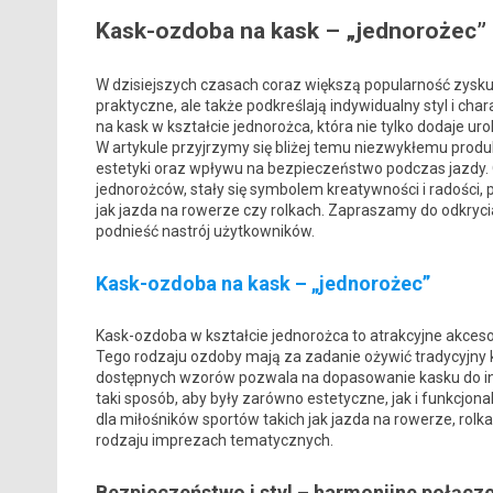
Kask-ozdoba na kask – „jednorożec”
W dzisiejszych czasach coraz większą popularność zyskują
praktyczne, ale także podkreślają indywidualny styl i ch
na kask w kształcie jednorożca, która nie tylko dodaje ur
W artykule przyjrzymy się bliżej temu niezwykłemu produ
estetyki oraz wpływu na bezpieczeństwo podczas jazdy. 
jednorożców, stały się symbolem kreatywności i radości,
jak jazda na rowerze czy rolkach. Zapraszamy do odkryci
podnieść nastrój użytkowników.
Kask-ozdoba na kask – „jednorożec”
Kask-ozdoba w kształcie jednorożca to atrakcyjne akcesor
Tego rodzaju ozdoby mają za zadanie ożywić tradycyjny 
dostępnych wzorów pozwala na dopasowanie kasku do i
taki sposób, aby były zarówno estetyczne, jak i funkcjo
dla miłośników sportów takich jak jazda na rowerze, ro
rodzaju imprezach tematycznych.
Bezpieczeństwo i styl – harmonijne połącz