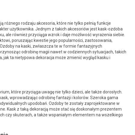
 różnego rodzaju akcesoria, które nie tylko pełnią funkcje
arakter użytkownika. Jednym z takich akcesoriów jest kask-ozdoba
oku, ale również przyciąga wzrok i daje możliwość wyrażenia siebie.
ktowi, poruszając kwestie jego popularności, zastosowania,
Ozdoby na kaski, zwłaszcza te w formie fantazyjnych
 przynosząc odrobinę magii nawet w codziennych sytuacjach, takich
a, jak ta nietypowa dekoracja może zmienić wygląd kasku i
ium, które przyciąga uwagę nie tylko dzieci, ale także dorosłych.
kask, wprowadzając odrobinę fantazji i kolorów. Szeroka gama
ndywidualnych upodobań. Ozdoby te zostały zaprojektowane w
nalne. Kask z taką dekoracją może stać się doskonałym prezentem
lkach czy skuterach, a także wspaniałym elementem na wszelkiego
enie