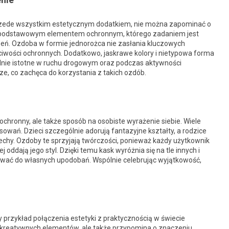
przede wszystkim estetycznym dodatkiem, nie można zapominać o
t podstawowym elementem ochronnym, którego zadaniem jest
eń. Ozdoba w formie jednorożca nie zasłania kluczowych
iwości ochronnych. Dodatkowo, jaskrawe kolory i nietypowa forma
ólnie istotne w ruchu drogowym oraz podczas aktywności
rze, co zachęca do korzystania z takich ozdób.
ochronny, ale także sposób na osobiste wyrażenie siebie. Wiele
esowań. Dzieci szczególnie adorują fantazyjne kształty, a rodzice
iechy. Ozdoby te sprzyjają twórczości, ponieważ każdy użytkownik
ddają jego styl. Dzięki temu kask wyróżnia się na tle innych i
wać do własnych upodobań. Wspólnie celebrując wyjątkowość,
 przykład połączenia estetyki z praktycznością w świecie
ć kreatywnych elementów, ale także przypomina o znaczeniu