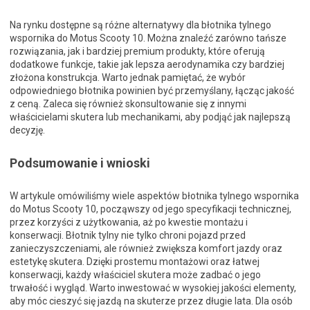
Na rynku dostępne są różne alternatywy dla błotnika tylnego
wspornika do Motus Scooty 10. Można znaleźć zarówno tańsze
rozwiązania, jak i bardziej premium produkty, które oferują
dodatkowe funkcje, takie jak lepsza aerodynamika czy bardziej
złożona konstrukcja. Warto jednak pamiętać, że wybór
odpowiedniego błotnika powinien być przemyślany, łącząc jakość
z ceną. Zaleca się również skonsultowanie się z innymi
właścicielami skutera lub mechanikami, aby podjąć jak najlepszą
decyzję.
Podsumowanie i wnioski
W artykule omówiliśmy wiele aspektów błotnika tylnego wspornika
do Motus Scooty 10, począwszy od jego specyfikacji technicznej,
przez korzyści z użytkowania, aż po kwestie montażu i
konserwacji. Błotnik tylny nie tylko chroni pojazd przed
zanieczyszczeniami, ale również zwiększa komfort jazdy oraz
estetykę skutera. Dzięki prostemu montażowi oraz łatwej
konserwacji, każdy właściciel skutera może zadbać o jego
trwałość i wygląd. Warto inwestować w wysokiej jakości elementy,
aby móc cieszyć się jazdą na skuterze przez długie lata. Dla osób