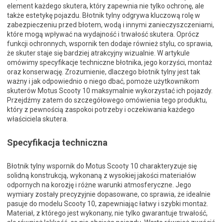
element każdego skutera, który zapewnia nie tylko ochronę, ale
także estetykę pojazdu. Błotnik tylny odgrywa kluczową rolę w
zabezpieczeniu przed błotem, wodą i innymi zanieczyszczeniami,
które mogą wpływać na wydajność i trwałość skutera. Oprócz
funkcji ochronnych, wspornik ten dodaje również stylu, co sprawia,
że skuter staje się bardziej atrakcyjny wizualnie. W artykule
omówimy specyfikacje techniczne błotnika, jego korzyści, montaż
oraz konserwację. Zrozumienie, dlaczego błotnik tylny jest tak
ważny i jak odpowiednio o niego dbać, pomoże użytkownikom
skuterów Motus Scooty 10 maksymalnie wykorzystać ich pojazdy.
Przejdźmy zatem do szczegółowego omówienia tego produktu,
który z pewnością zaspokoi potrzeby i oczekiwania każdego
właściciela skutera.
Specyfikacja techniczna
Błotnik tylny wspornik do Motus Scooty 10 charakteryzuje się
solidną konstrukcją, wykonaną z wysokiej jakości materiałów
odpornych na korozję i różne warunki atmosferyczne. Jego
wymiary zostały precyzyjnie dopasowane, co sprawia, że idealnie
pasuje do modelu Scooty 10, zapewniając łatwy i szybki montaż.
Materiał, z którego jest wykonany, nie tylko gwarantuje trwałość,