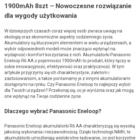
1900mAh 8szt – Nowoczesne rozwiązanie
dla wygody użytkowania
W dzisiejszych czasach coraz więcej osób zwraca uwagę na
ekologię oraz ekonomiczne aspekty codziennego życia.
Akumulatory są kluczowym elementem w wielu urządzeniach, a
wybór odpowiednich modeli może znacząco wpłynąć na
wydajność i komfort korzystania z nich. Akumulatorki Panasonic
Eneloop R6 AA o pojemności 1900mAh to produkt, który łączy w
sobie innowacyjność, efektywność oraz praktyczność. W tym
artykule przyjrzymy się ich charakterystyce, zaletom i
zastosowaniom, a także porównamy je z innymi akumulatorami
dostępnymi na rynku. Czy Panasonic Eneloop to najlepszy wybór
dla Twoich urządzeń? Przekonaj się, co je wyróżnia oraz jak mogą
one wpłynąć na Twoje codzienne życie.
Dlaczego wybrać Panasonic Eneloop?
Panasonic Eneloop akumulatorki R6 AA charakteryzują się wysoką
jakością wykonania i niezawodnością. Dzięki technologii NiMH, te
akumulatorki umożliwiają wielokrotne ładowanie, co jest korzystne