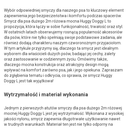
Wybór odpowiedniej smyczy dla naszego psa to kluczowy element
zapewnienia jego bezpieczeństwa i komfortu podczas spacerów.
Smycz dla psa dużego 2m różowa mocna Huggy Doggy L to
propozycja, która łączy w sobie funkcjonalność, trwałość oraz styl.
W ostatnich latach obserwujemy rosnącą popularność akcesoriów
dla psów, które nie tylko spełniają swoje podstawowe zadania, ale
również dodają charakteru naszym czworonożnym przyjaciołom.
W tym artykule przyjrzymy się, dlaczego ta smycz jest idealnym
wyborem dla właścicieli dużych psów, badając jej cechy, zalety
oraz zastosowanie w codziennym życiu. Omówimy także,
dlaczego mocna konstrukcja oraz atrakcyjny design mogą
wpływać na komfort zarówno psa, jak i jego opiekuna. Zapraszam
do zgłębienia tematu i odkrycia, co sprawia, że smycz Huggy
Doggy L jest tak wyjątkowa!
Wytrzymałość i materiał wykonania
Jednym z pierwszych atutów smyczy dla psa dużego 2m różowej
mocnej Huggy Doggy L jest jej wytrzymałość. Wykonana z wysokiej
jakości nylonu, smycz zapewnia długotrwałe użytkowanie nawet
w trudnych warunkach. Materiał ten jest nie tylko odporny na