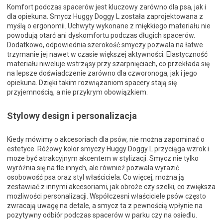
Komfort podczas spacerów jest kluczowy zarówno dla psa, jak i
dla opiekuna. Smycz Huggy Doggy L została zaprojektowana z
myślą o ergonomii. Uchwyty wykonane z miękkiego materiału nie
powodują otarć ani dyskomfortu podczas długich spacerów.
Dodatkowo, odpowiednia szerokość smyczy pozwala na łatwe
trzymanie jej nawet w czasie większej aktywności. Elastyczność
materiału niweluje wstrząsy przy szarpnięciach, co przekłada się
na lepsze doświadczenie zarówno dla czworonoga, jak i jego
opiekuna. Dzięki takim rozwiązaniom spacery stają się
przyjemnością, a nie przykrym obowiązkiem.
Stylowy design i personalizacja
Kiedy mówimy o akcesoriach dla psów, nie można zapominać o
estetyce. Różowy kolor smyczy Huggy Doggy L przyciąga wzrok i
może być atrakcyjnym akcentem w stylizacji. Smycz nie tylko
wyróżnia się na tle innych, ale również pozwala wyrazić
osobowość psa oraz styl właściciela. Co więcej, można ją
zestawiać z innymi akcesoriami, jak obroże czy szelki, co zwiększa
możliwości personalizacji. Współczesni właściciele psów często
zwracają uwagę na detale, a smycz ta z pewnością wpłynie na
pozytywny odbiór podczas spacerów w parku czy na osiedlu.